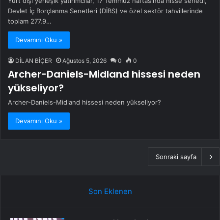
Yurt dışı yerleşik yatırımcılar, 17 Temmuz haftasında hisse senedi,
Devlet İç Borçlanma Senetleri (DİBS) ve özel sektör tahvillerinde
toplam 277,9…
Devamını Oku »
DİLAN BİÇER
Ağustos 5, 2026
0
0
Archer-Daniels-Midland hissesi neden
yükseliyor?
Archer-Daniels-Midland hissesi neden yükseliyor?
Devamını Oku »
Sonraki sayfa
Son Eklenen