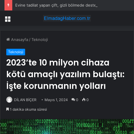
Evine tadilat yapan çift, gizli bölmede deste deste para buldu
Menü
Anasayfa
/
Teknoloji
Teknoloji
2023’te 10 milyon cihaza
kötü amaçlı yazılım bulaştı:
İşte korunmanın yolları
DİLAN BİÇER
Mayıs 1, 2024
0
0
1 dakika okuma süresi