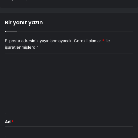
Bir yanıt yazın
E-posta adresiniz yayınlanmayacak.
Gerekli alanlar
*
ile
işaretlenmişlerdir
Y
o
r
u
m
*
Ad
*