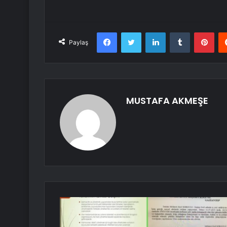
Facebook
Twitter
LinkedIn
Tumblr
Pint
Paylaş
MUSTAFA AKMEŞE