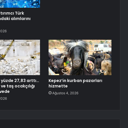
tırımcı Türk
daki alımlarını
2026
ık yüzde 27,83 arttı…
Kepez’in kurban pazarları
ve taş ocakçılığı
hizmette
rvede
Ağustos 4, 2026
2026