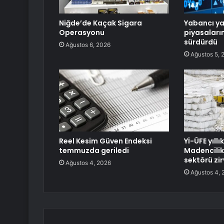
Niğde’de Kaçak Sigara
Yabancı ya
Operasyonu
piyasaların
sürdürdü
Ağustos 6, 2026
Ağustos 5, 
Reel Kesim Güven Endeksi
Yİ-ÜFE yıll
temmuzda geriledi
Madencilik 
sektörü zi
Ağustos 4, 2026
Ağustos 4, 