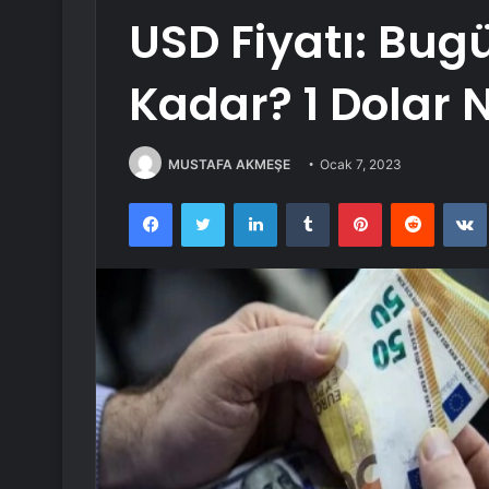
USD Fiyatı: Bugü
Kadar? 1 Dolar 
MUSTAFA AKMEŞE
Ocak 7, 2023
Facebook
Twitter
LinkedIn
Tumblr
Pinterest
Reddit