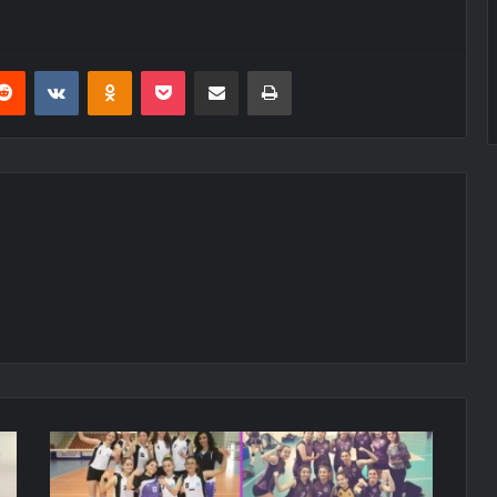
erest
Reddit
VKontakte
Odnoklassniki
Pocket
E-Posta ile paylaş
Yazdır