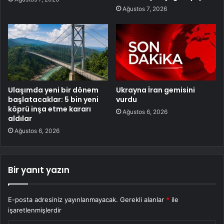
Ağustos 7, 2026
Ulaşımda yeni bir dönem
Ukrayna İran gemisini
başlatacaklar: 5 bin yeni
vurdu
köprü inşa etme kararı
Ağustos 6, 2026
aldılar
Ağustos 6, 2026
Bir yanıt yazın
E-posta adresiniz yayınlanmayacak.
Gerekli alanlar
*
ile
işaretlenmişlerdir