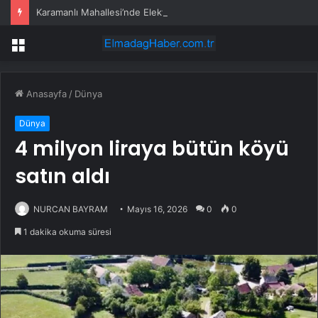
Karamanlı Mahallesi’nde Elektrik Trafosunda Patlama: Kısa Süreli Panik ve Elektrik Kesintisi
Menü
Anasayfa
/
Dünya
Dünya
4 milyon liraya bütün köyü
satın aldı
NURCAN BAYRAM
Mayıs 16, 2026
0
0
1 dakika okuma süresi