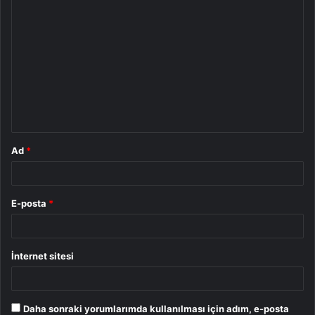
Y
o
r
u
m
*
Ad
*
E-posta
*
İnternet sitesi
Daha sonraki yorumlarımda kullanılması için adım, e-posta