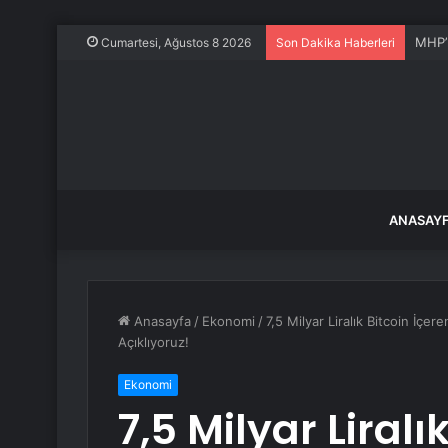
Nilüf
Cumartesi, Ağustos 8 2026
Son Dakika Haberleri
ANASAY
Anasayfa
/
Ekonomi
/
7,5 Milyar Liralık Bitcoin İçer
Açıklıyoruz!
Ekonomi
7,5 Milyar Liralı