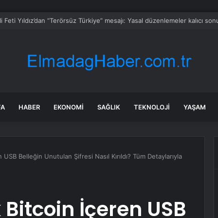
er’e 7 yeni park kazandırılıyor
FA
HABER
EKONOMI
SAĞLIK
TEKNOLOJI
YAŞAM
en USB Belleğin Unutulan Şifresi Nasıl Kırıldı? Tüm Detaylarıyla
k Bitcoin İçeren USB