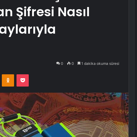
n Şifresi Nasıl
aylarıyla
0
0
1 dakika okuma süresi
VKontakte
Odnoklassniki
Pocket