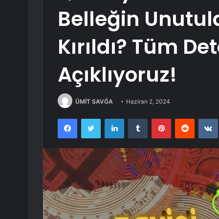
Belleğin Unutula
Kırıldı? Tüm Det
Açıklıyoruz!
ÜMİT SAVĞA
Haziran 2, 2024
Facebook
Twitter
LinkedIn
Tumblr
Pinterest
Reddit