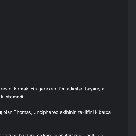
resini kırmak için gereken tüm adımları başarıyla
k istemedi.
ış
olan Thomas, Unciphered ekibinin teklifini kibarca
eti ve bu duruma karşı olan ilgisizliği, belki de