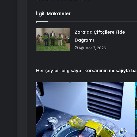
İlgili Makaleler
Zara’da Çiftçilere Fide
Dağıtımı
Ağustos 7, 2026
Her şey bir bilgisayar korsanının mesajıyla ba