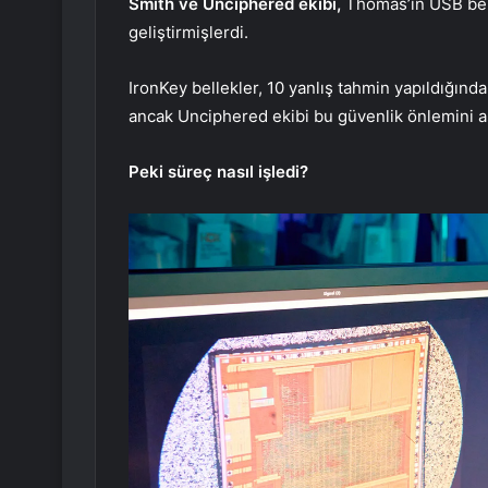
Smith ve Unciphered ekibi,
Thomas’ın USB bell
geliştirmişlerdi.
IronKey bellekler, 10 yanlış tahmin yapıldığında
ancak Unciphered ekibi bu güvenlik önlemini aş
Peki süreç nasıl işledi?