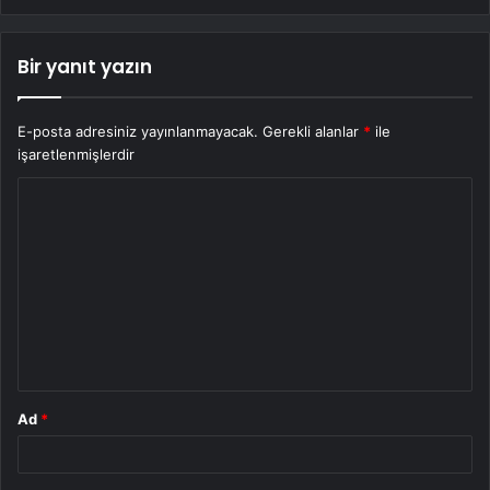
Bir yanıt yazın
E-posta adresiniz yayınlanmayacak.
Gerekli alanlar
*
ile
işaretlenmişlerdir
Y
o
r
u
m
*
Ad
*