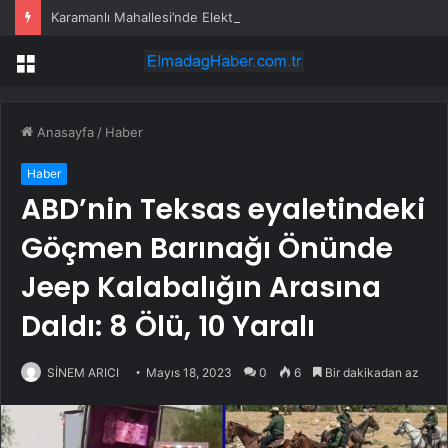
Karamanlı Mahallesi’nde Elektrik Trafosunda Patlama: Kısa Süreli Panik ve Elektrik Kesintisi
Menü
Anasayfa
/
Haber
Haber
ABD’nin Teksas eyaletindeki
Göçmen Barınağı Önünde
Jeep Kalabalığın Arasına
Daldı: 8 Ölü, 10 Yaralı
SİNEM ARICI
Mayıs 18, 2023
0
6
Bir dakikadan az