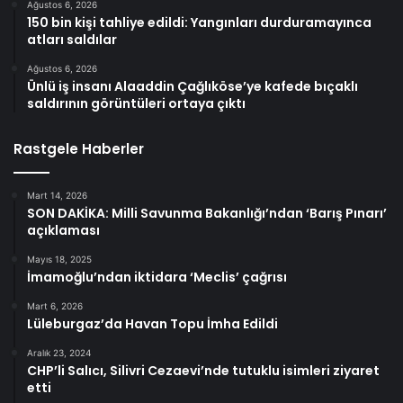
Ağustos 6, 2026
150 bin kişi tahliye edildi: Yangınları durduramayınca
atları saldılar
Ağustos 6, 2026
Ünlü iş insanı Alaaddin Çağlıköse’ye kafede bıçaklı
saldırının görüntüleri ortaya çıktı
Rastgele Haberler
Mart 14, 2026
SON DAKİKA: Milli Savunma Bakanlığı’ndan ‘Barış Pınarı’
açıklaması
Mayıs 18, 2025
İmamoğlu’ndan iktidara ‘Meclis’ çağrısı
Mart 6, 2026
Lüleburgaz’da Havan Topu İmha Edildi
Aralık 23, 2024
CHP’li Salıcı, Silivri Cezaevi’nde tutuklu isimleri ziyaret
etti