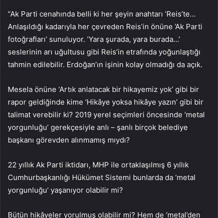
“Ak Parti cenahında belli ki her şeyin anahtarı ’Reis’te…
Anlaşıldığı kadarıyla her çevreden Reis’in önüne ’Ak Parti
fotoğrafları’ sunuluyor. ’Yara şurada, yara burada…’
seslerinin arı uğultusu gibi Reis’in etrafında yoğunlaştığı
tahmin edilebilir. Erdoğan’ın işinin kolay olmadığı da açık.
Mesela önüne ‘Artık anlatacak bir hikayemiz yok’ gibi bir
rapor geldiğinde kime ‘Hikâye yoksa hikâye yazın’ gibi bir
talimat verebilir ki? 2019 yerel seçimleri öncesinde ‘metal
yorgunluğu’ gerekçesiyle anlı – şanlı birçok belediye
başkanı görevden alınmamış mıydı?
22 yıllık Ak Parti iktidarı, MHP ile ortaklaşılmış 6 yıllık
Cumhurbaşkanlığı Hükümet Sistemi bunlarda da ‘metal
yorgunluğu’ yaşanıyor olabilir mi?
Bütün hikâyeler yorulmuş olabilir mi? Hem de ‘metal’den