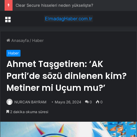
Clear Secure hisseleri neden yükselişte?
Menü
Anasayfa
/
Haber
Haber
Ahmet Taşgetiren: ‘AK
Parti’de sözü dinlenen kim?
Metiner mi Uçum mu?’
NURCAN BAYRAM
Mayıs 26, 2024
0
0
2 dakika okuma süresi