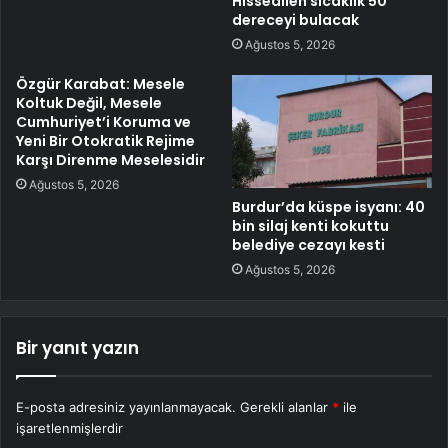
Hissedilen sıcaklık 50
dereceyi bulacak
Ağustos 5, 2026
Özgür Karabat: Mesele
Koltuk Değil, Mesele
Cumhuriyet’i Koruma ve
Yeni Bir Otokratik Rejime
Karşı Direnme Meselesidir
Ağustos 5, 2026
Burdur’da küspe isyanı: 40
bin silaj kenti kokuttu
belediye cezayı kesti
Ağustos 5, 2026
Bir yanıt yazın
E-posta adresiniz yayınlanmayacak.
Gerekli alanlar
*
ile
işaretlenmişlerdir