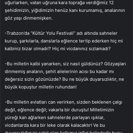
uğurlarken, vatan uğruna kara toprağa verdiğimiz 12
şehidimizin, yiğidimizin henüz kanı kurumamış, analarının
göz yaşı dinmemişken.
-Trabzon’da “Kültür Yolu Festivali” adı altında sahneler
kurup, şarkılarla, danslarla eğlence tertip ederken hiç mi
kalbiniz bizar olmadı!? Hiç mi vicdanınız sızlamadı?
-Bu milletin kalbi yanarken, siz nasıl güldünüz? Gözyaşları
dinmemiş anaların, şehit ailelerinin acısı bu kadar mı
değersiz sizin gözünüzde? Bu ne büyük duyarsızlıktır, ne
büyük kopuştur milletin ruhundan!
-Bu milletin evlatları can verirken, sizden beklenen çalgı
değil, eğlence değil; vakarla bir duruştu! Milletimizin
yüreği kan ağlarken sahnelerde parlayan ışıklar,
vicdanlarda kara bir leke olarak kalacaktır! Ve bu
duyarsızlığınıza şahit olan halkımız infial halindedir bunu