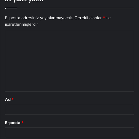
E-posta adresiniz yayınlanmayacak.
Gerekli alanlar
*
ile
işaretlenmişlerdir
Y
o
r
u
m
*
Ad
*
E-posta
*