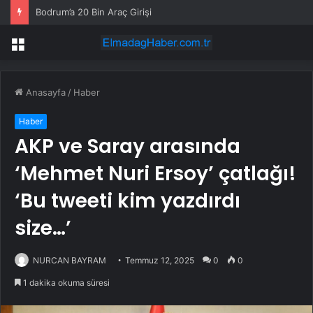
Bodrum’a 20 Bin Araç Girişi
Menü
Anasayfa
/
Haber
Haber
AKP ve Saray arasında
‘Mehmet Nuri Ersoy’ çatlağı!
‘Bu tweeti kim yazdırdı
size…’
NURCAN BAYRAM
Temmuz 12, 2025
0
0
1 dakika okuma süresi