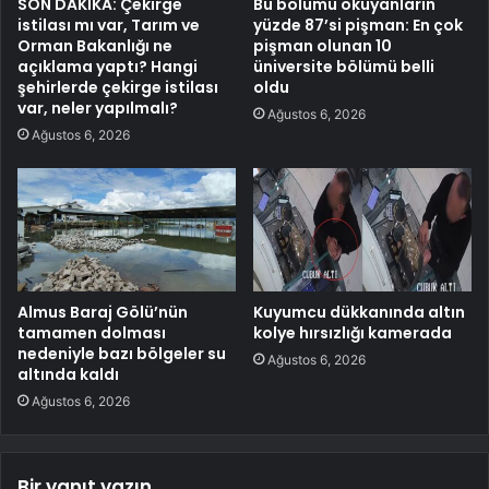
SON DAKİKA: Çekirge
Bu bölümü okuyanların
istilası mı var, Tarım ve
yüzde 87’si pişman: En çok
Orman Bakanlığı ne
pişman olunan 10
açıklama yaptı? Hangi
üniversite bölümü belli
şehirlerde çekirge istilası
oldu
var, neler yapılmalı?
Ağustos 6, 2026
Ağustos 6, 2026
Almus Baraj Gölü’nün
Kuyumcu dükkanında altın
tamamen dolması
kolye hırsızlığı kamerada
nedeniyle bazı bölgeler su
Ağustos 6, 2026
altında kaldı
Ağustos 6, 2026
Bir yanıt yazın