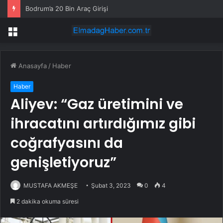
Bodrum’a 20 Bin Araç Girişi
Menü
Anasayfa
/
Haber
Haber
Aliyev: “Gaz üretimini ve
ihracatını artırdığımız gibi
coğrafyasını da
genişletiyoruz”
MUSTAFA AKMEŞE
Şubat 3, 2023
0
4
2 dakika okuma süresi