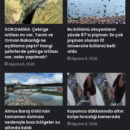
SON DAKİKA: Çekirge
Bu bölümü okuyanların
istilası mı var, Tarım ve
yüzde 87’si pişman: En çok
Orman Bakanlığı ne
pişman olunan 10
açıklama yaptı? Hangi
üniversite bölümü belli
şehirlerde çekirge istilası
oldu
var, neler yapılmalı?
Ağustos 6, 2026
Ağustos 6, 2026
Almus Baraj Gölü’nün
Kuyumcu dükkanında altın
tamamen dolması
kolye hırsızlığı kamerada
nedeniyle bazı bölgeler su
Ağustos 6, 2026
altında kaldı