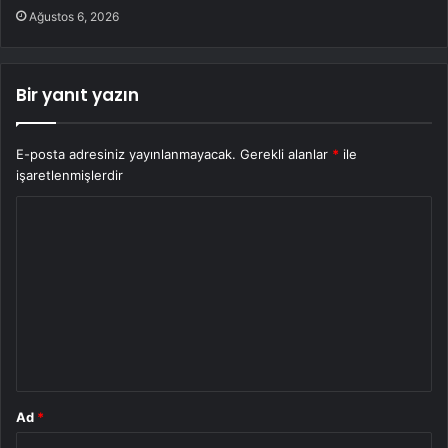
Ağustos 6, 2026
Bir yanıt yazın
E-posta adresiniz yayınlanmayacak.
Gerekli alanlar
*
ile
işaretlenmişlerdir
Y
o
r
u
m
*
Ad
*