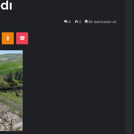
dı
0
0
Bir dakikadan az
VKontakte
Odnoklassniki
Pocket