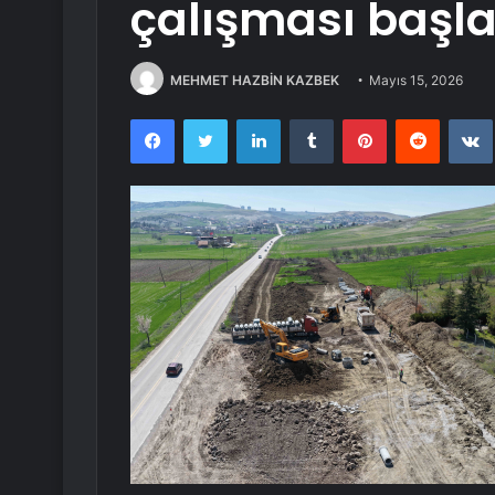
çalışması başla
MEHMET HAZBİN KAZBEK
Mayıs 15, 2026
Facebook
Twitter
LinkedIn
Tumblr
Pinterest
Reddit