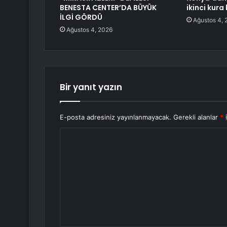
BENESTA CENTER’DA BÜYÜK
ikinci kura
İLGİ GÖRDÜ
Ağustos 4, 
Ağustos 4, 2026
Bir yanıt yazın
E-posta adresiniz yayınlanmayacak.
Gerekli alanlar
*
i
Y
o
r
u
m
*