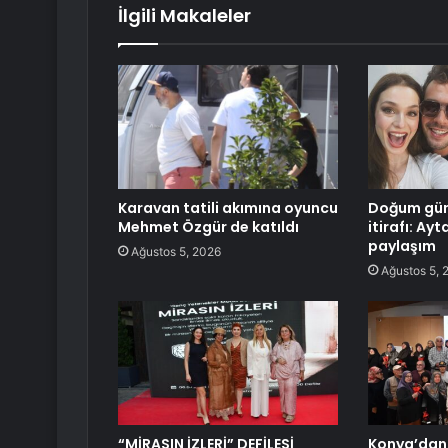
İlgili Makaleler
Karavan tatili akımına oyuncu
Doğum gün
Mehmet Özgür de katıldı
itirafı: A
paylaşım
Ağustos 5, 2026
Ağustos 5, 
“MİRASIN İZLERİ” DEFİLESİ
Konya’dan 