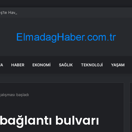
ş’te Havacılık Günü Kutlamaları
FA
HABER
EKONOMI
SAĞLIK
TEKNOLOJI
YAŞAM
çalışması başladı
bağlantı bulvarı