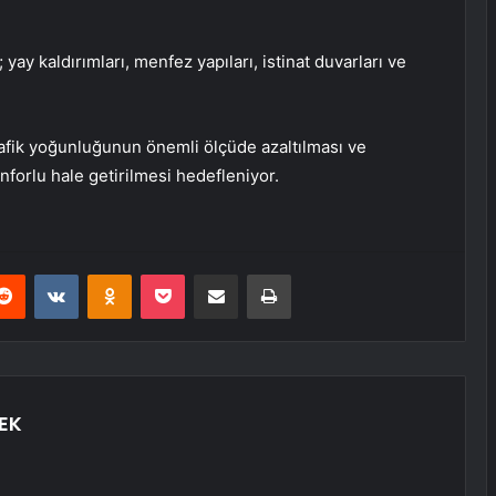
yay kaldırımları, menfez yapıları, istinat duvarları ve
rafik yoğunluğunun önemli ölçüde azaltılması ve
nforlu hale getirilmesi hedefleniyor.
erest
Reddit
VKontakte
Odnoklassniki
Pocket
E-Posta ile paylaş
Yazdır
EK