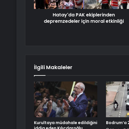
Hatay'da PAK ekiplerinden
depremzedeler için moral etkinliği
İlgili Makaleler
Kurultaya müdahale edildiğini
Bodrum’a 2
iddia eden Kılıçdaroğlu,