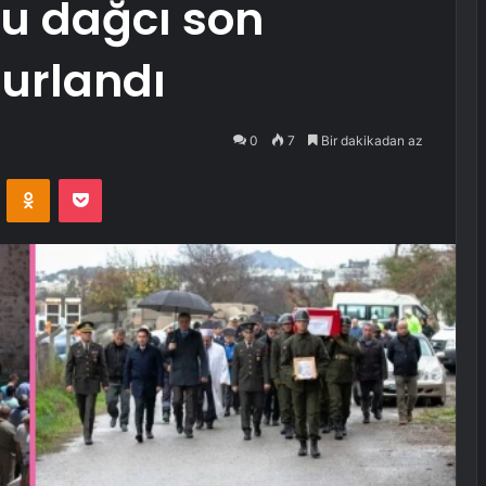
lu dağcı son
urlandı
0
7
Bir dakikadan az
VKontakte
Odnoklassniki
Pocket