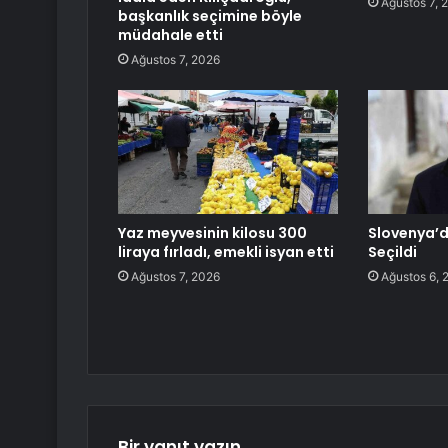
Ağustos 7, 
başkanlık seçimine böyle
müdahale etti
Ağustos 7, 2026
Yaz meyvesinin kilosu 300
Slovenya’
liraya fırladı, emekli isyan etti
Seçildi
Ağustos 7, 2026
Ağustos 6, 
Bir yanıt yazın