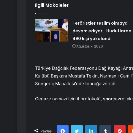
İlgili Makaleler
Teröristler teslim olmaya
devam ediyor… Hudutlarda
490 kişi yakalandı
Ağustos 7, 2026
Türkiye Dağcılık Federasyonu Dağ Kayağı Antr
Kulübü Başkanı Mustafa Tekin, Narmanlı Camii’
Süngeriç Mahallesi’nde toprağa verildi.
Cenaze namazı için il protokolü,
spor
çevre, akr
Facebook
Twitter
LinkedIn
Tumblr
Pint
Paylaş