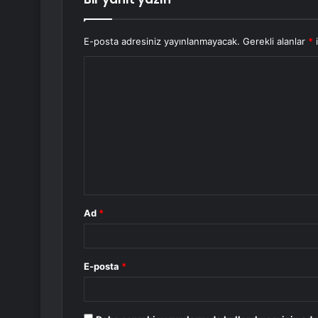
E-posta adresiniz yayınlanmayacak.
Gerekli alanlar
*
i
Y
o
r
u
m
*
Ad
*
E-posta
*