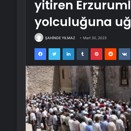
yitiren Erzurum
yolculuğuna uğ
ŞAHİNDE YILMAZ
Mart 30, 2023
Facebook
Twitter
LinkedIn
Tumblr
Pinterest
Reddit