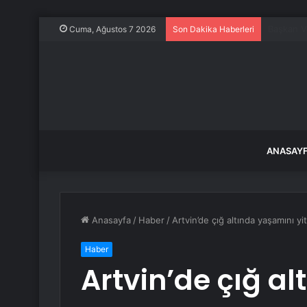
Keskin’d
Cuma, Ağustos 7 2026
Son Dakika Haberleri
ANASAY
Anasayfa
/
Haber
/
Artvin’de çığ altında yaşamını 
Haber
Artvin’de çığ a