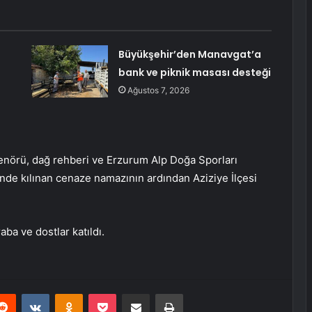
Büyükşehir’den Manavgat’a
bank ve piknik masası desteği
Ağustos 7, 2026
enörü, dağ rehberi ve Erzurum Alp Doğa Sporları
nde kılınan cenaze namazının ardından Aziziye İlçesi
aba ve dostlar katıldı.
erest
Reddit
VKontakte
Odnoklassniki
Pocket
E-Posta ile paylaş
Yazdır