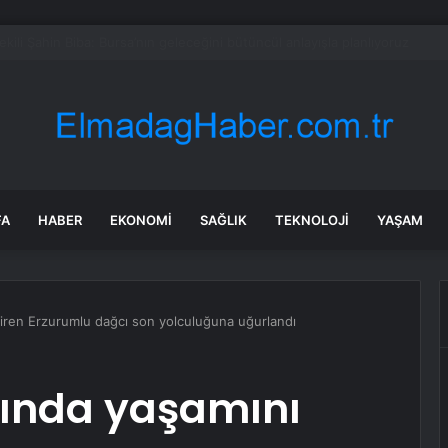
en Malatya Esnafına Destek Çağrısı
FA
HABER
EKONOMI
SAĞLIK
TEKNOLOJI
YAŞAM
yitiren Erzurumlu dağcı son yolculuğuna uğurlandı
ltında yaşamını