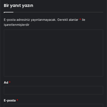
Bir yanıt yazın
E-posta adresiniz yayınlanmayacak.
Gerekli alanlar
*
ile
işaretlenmişlerdir
Y
o
r
u
m
*
Ad
*
E-posta
*