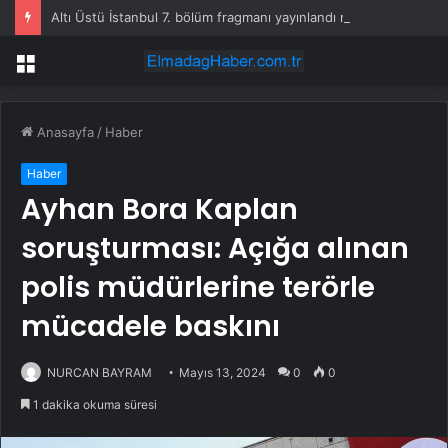
Altı Üstü İstanbul 7. bölüm fragmanı yayınlandı mı?
Menü
Anasayfa
/
Haber
Haber
Ayhan Bora Kaplan
soruşturması: Açığa alınan
polis müdürlerine terörle
mücadele baskını
NURCAN BAYRAM
Mayıs 13, 2024
0
0
1 dakika okuma süresi