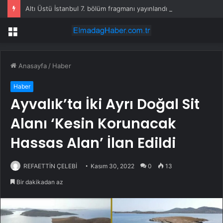
Altı Üstü İstanbul 7. bölüm fragmanı yayınlandı mı?
Menü
Anasayfa
/
Haber
Haber
Ayvalık’ta İki Ayrı Doğal Sit
Alanı ‘Kesin Korunacak
Hassas Alan’ İlan Edildi
REFAETTİN ÇELEBİ
Kasım 30, 2022
0
13
Bir dakikadan az