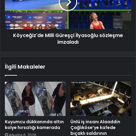
Köyceğiz'de Milli Güreşçi İlyasoğlu sözleşme
imzaladı
İlgili Makaleler
Kuyumcu dükkanında altın
Ünlü iş insanı Alaaddin
kolye hırsızlığı kamerada
Çağlıköse’ye kafede
bıçaklı saldırının
Ağustos 6, 2026