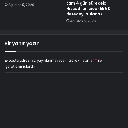
tam 4 gün sürecek:
Ağustos 5, 2026
Hissedilen sıcaklık 50
dereceyi bulacak
Ağustos 5, 2026
Bir yanıt yazın
E-posta adresiniz yayınlanmayacak.
Gerekli alanlar
*
ile
işaretlenmişlerdir
Y
o
r
u
m
*