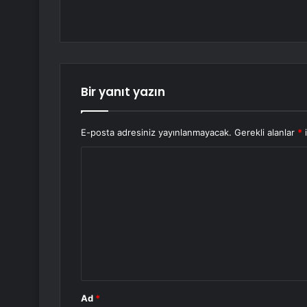
Bir yanıt yazın
E-posta adresiniz yayınlanmayacak.
Gerekli alanlar
*
i
Y
o
r
u
m
*
Ad
*