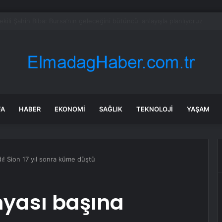
en Malatya Esnafına Destek Çağrısı
FA
HABER
EKONOMI
SAĞLIK
TEKNOLOJI
YAŞAM
ldı! Sion 17 yıl sonra küme düştü
ünyası başına