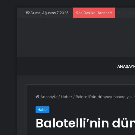
Keskin’d
Cuma, Ağustos 7 2026
Son Dakika Haberleri
ANASAY
Anasayfa
/
Haber
/
Balotelli’nin dünyası başına yıkı
Haber
Balotelli’nin d