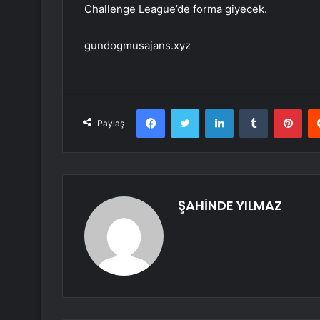
Challenge League’de forma giyecek.
gundogmusajans.xyz
Facebook
Twitter
LinkedIn
Tumblr
Pint
Paylaş
ŞAHİNDE YILMAZ