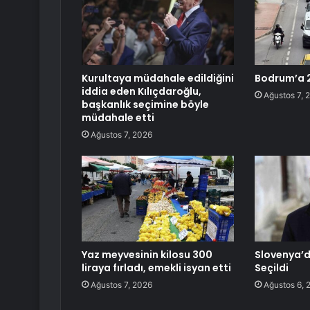
Kurultaya müdahale edildiğini
Bodrum’a 2
iddia eden Kılıçdaroğlu,
Ağustos 7, 
başkanlık seçimine böyle
müdahale etti
Ağustos 7, 2026
Yaz meyvesinin kilosu 300
Slovenya’
liraya fırladı, emekli isyan etti
Seçildi
Ağustos 7, 2026
Ağustos 6, 