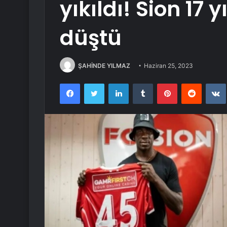
yıkıldı! Sion 17
düştü
ŞAHİNDE YILMAZ
Haziran 25, 2023
Facebook
Twitter
LinkedIn
Tumblr
Pinterest
Reddit