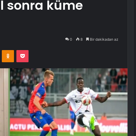
 yıl sonra küme
0
8
Bir dakikadan az
VKontakte
Odnoklassniki
Pocket