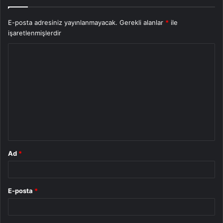
E-posta adresiniz yayınlanmayacak.
Gerekli alanlar
*
ile
işaretlenmişlerdir
Y
o
r
u
m
*
Ad
*
E-posta
*