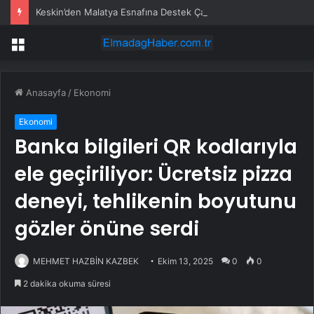
Keskin’den Malatya Esnafına Destek Çağrısı
Menü
Anasayfa
/
Ekonomi
Ekonomi
Banka bilgileri QR kodlarıyla
ele geçiriliyor: Ücretsiz pizza
deneyi, tehlikenin boyutunu
gözler önüne serdi
MEHMET HAZBİN KAZBEK
Ekim 13, 2025
0
0
2 dakika okuma süresi