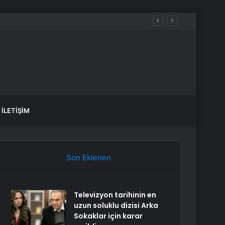
SON DAKİKA: Çekirge istilası mı var, Tarım ve Orman Bakanlığı ne açıklama yaptı? Hangi şehirlerde çekirge istilası var, neler yapılmalı?
İLETIŞIM
Son Eklenen
Televizyon tarihinin en
uzun soluklu dizisi Arka
Sokaklar için karar