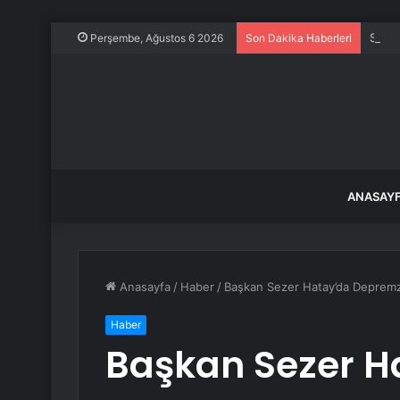
Perşembe, Ağustos 6 2026
Son Dakika Haberleri
ANASAY
Anasayfa
/
Haber
/
Başkan Sezer Hatay’da Depremze
Haber
Başkan Sezer H