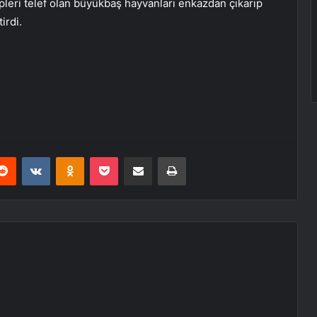
leri telef olan büyükbaş hayvanları enkazdan çıkarıp
irdi.
erest
Reddit
VKontakte
Odnoklassniki
Pocket
E-Posta ile paylaş
Yazdır