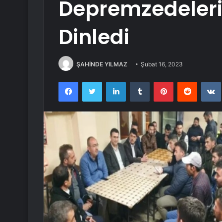
Depremzedelerin
Dinledi
ŞAHİNDE YILMAZ
Şubat 16, 2023
Facebook
Twitter
LinkedIn
Tumblr
Pinterest
Reddit