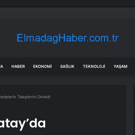
FA
HABER
EKONOMI
SAĞLIK
TEKNOLOJI
YAŞAM
delerin Taleplerini Dinledi
atay’da