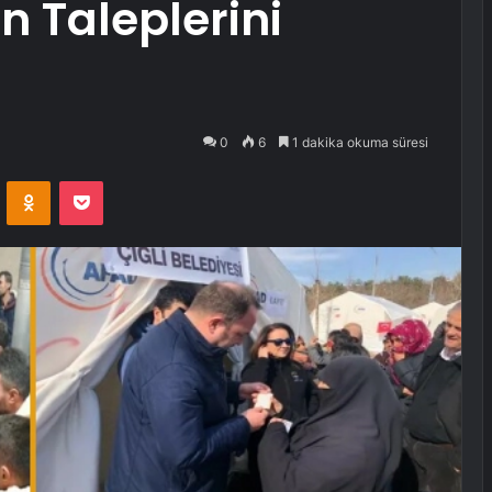
 Taleplerini
0
6
1 dakika okuma süresi
VKontakte
Odnoklassniki
Pocket