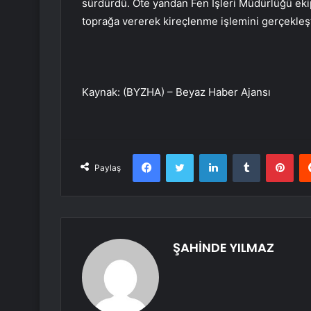
sürdürdü. Öte yandan Fen İşleri Müdürlüğü ekip
toprağa vererek kireçlenme işlemini gerçekleşt
Kaynak: (BYZHA) – Beyaz Haber Ajansı
Facebook
Twitter
LinkedIn
Tumblr
Pint
Paylaş
ŞAHİNDE YILMAZ