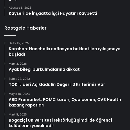
Ağustos 8, 2026
Kayseri’de İnşaatta İşçi Hayatını Kaybetti
Rastgele Haberler
Ocak 15, 2025
Karahan: Hanehalkı enflasyon beklentileri iyileşmeye
başladı
Mart 3, 2026
Ayak bileği burkulmalarına dikkat
Şubat 22, 2023
TOKİ Lideri Açıkladı: En Değerli 3 Kriterimiz Var
Mayıs 10, 2023
ABD Premarket: FOMC kararı, Qualcomm, CVS Health
kazanç raporları
Mart 5, 2025
Boğaziçi Üniversitesi rektörlüğü şimdi de öğrenci
kulüplerini yasakladı!