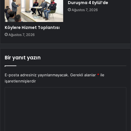
Duruşma 4 Eylül’de
Ağustos 7, 2026
Köylere Hizmet Toplantısı
Ağustos 7, 2026
Bir yanıt yazın
E-posta adresiniz yayınlanmayacak.
Gerekli alanlar
*
ile
işaretlenmişlerdir
Y
o
r
u
m