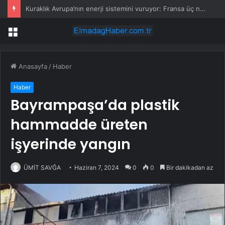
Nahçıvan’da Türkiye’ye giden tırda 53 kilo metamfetamin ele geçirildi
Menü
Anasayfa
/
Haber
Haber
Bayrampaşa’da plastik
hammadde üreten
işyerinde yangın
ÜMİT SAVĞA
Haziran 7, 2024
0
0
Bir dakikadan az