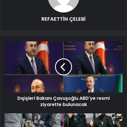
REFAETTİN ÇELEBİ
Dışişleri Bakanı Çavuşoğlu ABD'ye resmi
ziyarette bulunacak