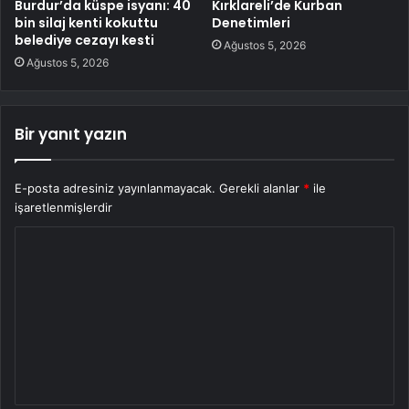
Burdur’da küspe isyanı: 40
Kırklareli’de Kurban
bin silaj kenti kokuttu
Denetimleri
belediye cezayı kesti
Ağustos 5, 2026
Ağustos 5, 2026
Bir yanıt yazın
E-posta adresiniz yayınlanmayacak.
Gerekli alanlar
*
ile
işaretlenmişlerdir
Y
o
r
u
m
*