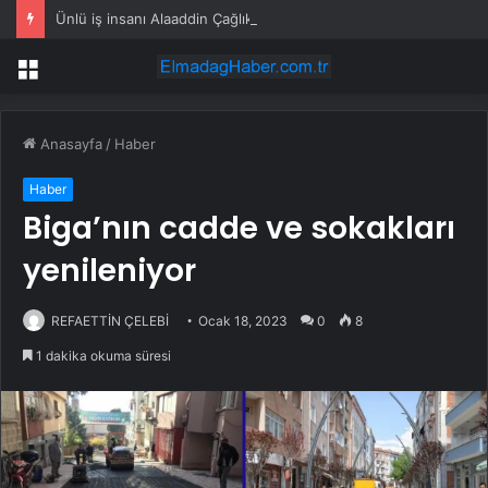
Ünlü iş insanı Alaaddin Çağlıköse’ye kafede bıçaklı saldırının görüntüleri ortaya çıktı
Menü
Anasayfa
/
Haber
Haber
Biga’nın cadde ve sokakları
yenileniyor
REFAETTİN ÇELEBİ
Ocak 18, 2023
0
8
1 dakika okuma süresi