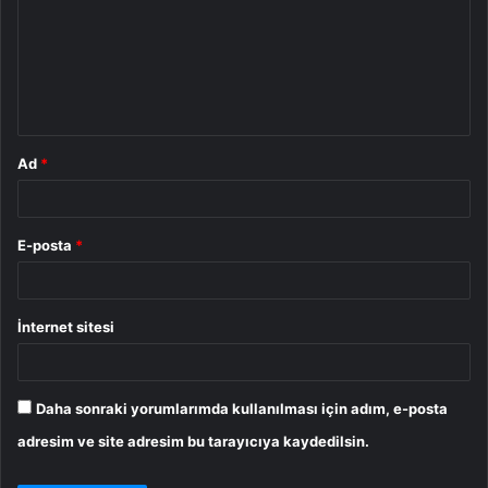
r
u
m
*
Ad
*
E-posta
*
İnternet sitesi
Daha sonraki yorumlarımda kullanılması için adım, e-posta
adresim ve site adresim bu tarayıcıya kaydedilsin.