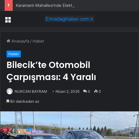
Karamanlı Mahallesi’nde Elektrik Trafosunda Patlama: Kısa Süreli Panik ve Elektrik Kesintisi
Menü
Anasayfa
/
Haber
Haber
Bilecik’te Otomobil
Çarpışması: 4 Yaralı
NURCAN BAYRAM
Nisan 2, 2026
0
0
Bir dakikadan az