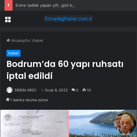
Evine tadilat yapan çift, gizli bölmede deste deste para buldu
Menü
Anasayfa
/
Haber
Haber
Bodrum’da 60 yapı ruhsatı
iptal edildi
SİNEM ARICI
Ocak 8, 2023
0
10
1 dakika okuma süresi