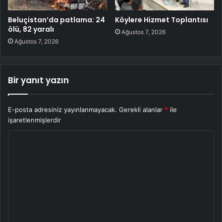
Beluçistan’da patlama: 24
Köylere Hizmet Toplantısı
ölü, 82 yaralı
Ağustos 7, 2026
Ağustos 7, 2026
Bir yanıt yazın
E-posta adresiniz yayınlanmayacak.
Gerekli alanlar
*
ile
işaretlenmişlerdir
Y
o
r
u
m
*