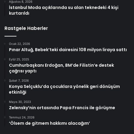
Ağustos 8, 2026
İstanbul Moda açıklarında su alan teknedeki 4 kişi
kurtarıldı
Rastgele Haberler
Ocak 22, 2026
Pınar Altuğ, Bebek’teki dairesini 108 milyon liraya sattı
Eylül 25, 2025
Cumhurbaşkanı Erdoğan, BM’de Filistin’e destek
çağrısı yaptı
Şubat 7, 2026
Konya Selçuklu’da çocuklara yönelik geri dönüşüm
etkinliği
Mayıs 30, 2023
Zelensky’nin ortasında Papa Francis ile görüşme
Temmuz 24, 2026
‘Ölsem de gitmem hakkımı alacağım’