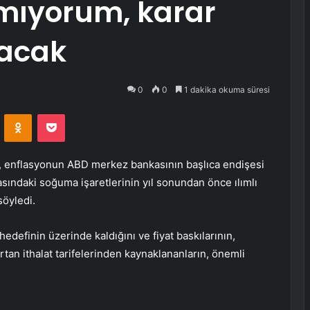
lamıyorum, karar
lacak
0
0
1 dakika okuma süresi
VKontakte
Odnoklassniki
Pocket
c, enflasyonun ABD merkez bankasının başlıca endişesi
ndaki soğuma işaretlerinin yıl sonundan önce ılımlı
söyledi.
hedefinin üzerinde kaldığını ve fiyat baskılarının,
rtan ithalat tarifelerinden kaynaklananların, önemli