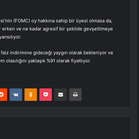
esi’nin (FOMC) oy hakkına sahip bir üyesi olmasa da,
r erken ve ne kadar agresif bir şekilde gevşetilmeye
yansıtıyor.
a faiz indirimine gideceği yaygın olarak bekleniyor ve
m olasılığını yaklaşık %91 olarak fiyatlıyor.
erest
Reddit
VKontakte
Odnoklassniki
Pocket
E-Posta ile paylaş
Yazdır