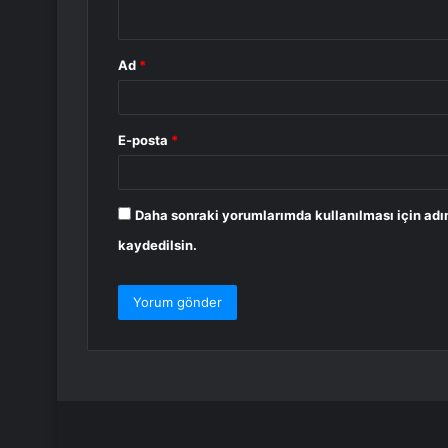
*
Ad
*
E-posta
*
Daha sonraki yorumlarımda kullanılması için adı
kaydedilsin.