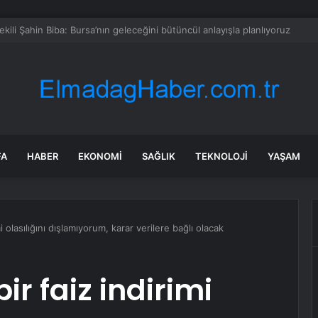
en Malatya Esnafına Destek Çağrısı
FA
HABER
EKONOMI
SAĞLIK
TEKNOLOJI
YAŞAM
mi olasılığını dışlamıyorum, karar verilere bağlı olacak
bir faiz indirimi