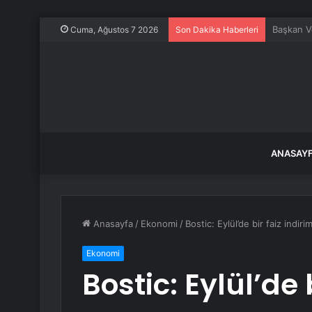
Keskin’d
Cuma, Ağustos 7 2026
Son Dakika Haberleri
ANASAY
Anasayfa
/
Ekonomi
/
Bostic: Eylül’de bir faiz indiri
Ekonomi
Bostic: Eylül’de 