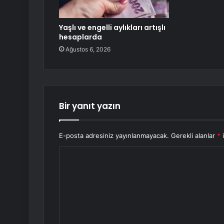
Yaşlı ve engelli aylıkları artışlı
hesaplarda
Ağustos 6, 2026
Bir yanıt yazın
E-posta adresiniz yayınlanmayacak.
Gerekli alanlar
*
i
Y
o
r
u
m