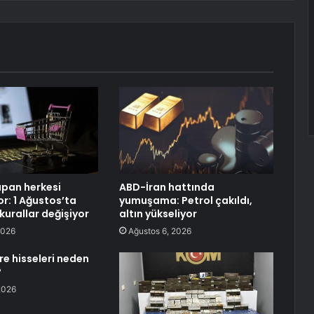
apan herkesi
ABD-İran hattında
yor: 1 Ağustos’ta
yumuşama: Petrol çakıldı,
 kurallar değişiyor
altın yükseliyor
2026
Ağustos 6, 2026
re hisseleri neden
?
2026