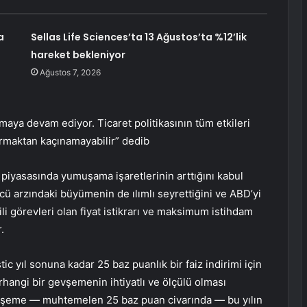
a
Sellas Life Sciences’ta 13 Ağustos’ta %12’lik
hareket bekleniyor
Ağustos 7, 2026
olmaya devam ediyor. Ticaret politikasının tüm etkileri
rtırmaktan kaçınamayabilir” dedib
 piyasasında yumuşama işaretlerinin arttığını kabul
ü arzındaki büyümenin de ılımlı seyrettiğini ve ABD’yi
ili görevleri olan fiyat istikrarı ve maksimum istihdam
.
c yıl sonuna kadar 25 baz puanlık bir faiz indirimi için
angi bir gevşemenin ihtiyatlı ve ölçülü olması
 gevşeme — muhtemelen 25 baz puan civarında — bu yılın