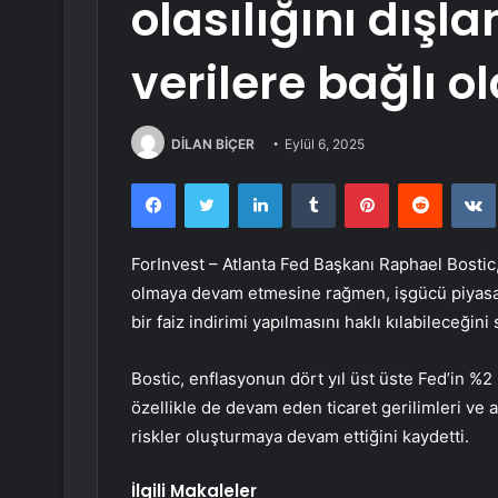
olasılığını dış
verilere bağlı o
DİLAN BİÇER
Eylül 6, 2025
Facebook
Twitter
LinkedIn
Tumblr
Pinterest
Reddit
ForInvest – Atlanta Fed Başkanı Raphael Bosti
olmaya devam etmesine rağmen, işgücü piyasası
bir faiz indirimi yapılmasını haklı kılabileceğini 
Bostic, enflasyonun dört yıl üst üste Fed’in %2 
özellikle de devam eden ticaret gerilimleri ve a
riskler oluşturmaya devam ettiğini kaydetti.
İlgili Makaleler