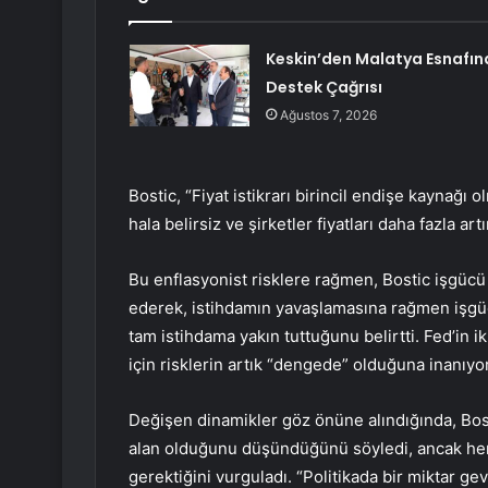
Keskin’den Malatya Esnafın
Destek Çağrısı
Ağustos 7, 2026
Bostic, “Fiyat istikrarı birincil endişe kaynağı 
hala belirsiz ve şirketler fiyatları daha fazla a
Bu enflasyonist risklere rağmen, Bostic işgücü
ederek, istihdamın yavaşlamasına rağmen işgüc
tam istihdama yakın tuttuğunu belirtti. Fed’in ik
için risklerin artık “dengede” olduğuna inanıyor
Değişen dinamikler göz önüne alındığında, Bosti
alan olduğunu düşündüğünü söyledi, ancak herh
gerektiğini vurguladı. “Politikada bir miktar