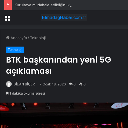
Kurultaya müdahale edildiğini iddia eden Kılıçdaroğlu, başkanlık seçimine böyle müdahale etti
Menü
Anasayfa
/
Teknoloji
Teknoloji
BTK başkanından yeni 5G
açıklaması
DİLAN BİÇER
Ocak 18, 2026
0
0
1 dakika okuma süresi