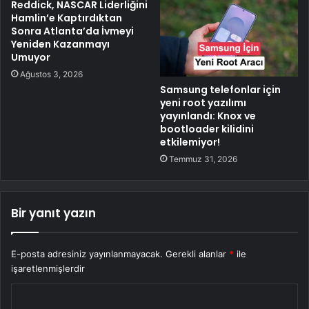
Reddick, NASCAR Liderliğini
Hamlin’e Kaptırdıktan
Sonra Atlanta’da İvmeyi
Yeniden Kazanmayı
Umuyor
Ağustos 3, 2026
Samsung telefonlar için
yeni root yazılımı
yayınlandı: Knox ve
bootloader kilidini
etkilemiyor!
Temmuz 31, 2026
Bir yanıt yazın
E-posta adresiniz yayınlanmayacak.
Gerekli alanlar
*
ile
işaretlenmişlerdir
Y