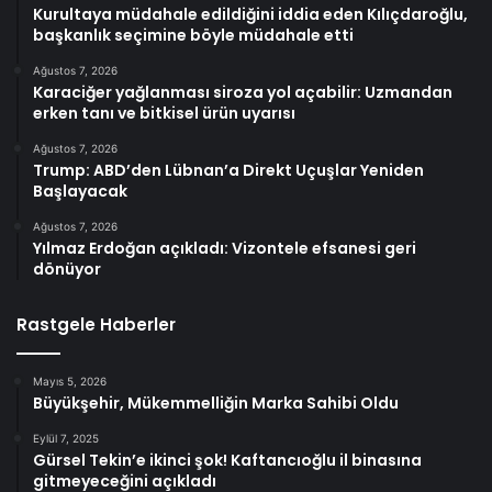
Kurultaya müdahale edildiğini iddia eden Kılıçdaroğlu,
başkanlık seçimine böyle müdahale etti
Ağustos 7, 2026
Karaciğer yağlanması siroza yol açabilir: Uzmandan
erken tanı ve bitkisel ürün uyarısı
Ağustos 7, 2026
Trump: ABD’den Lübnan’a Direkt Uçuşlar Yeniden
Başlayacak
Ağustos 7, 2026
Yılmaz Erdoğan açıkladı: Vizontele efsanesi geri
dönüyor
Rastgele Haberler
Mayıs 5, 2026
Büyükşehir, Mükemmelliğin Marka Sahibi Oldu
Eylül 7, 2025
Gürsel Tekin’e ikinci şok! Kaftancıoğlu il binasına
gitmeyeceğini açıkladı