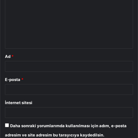
o
r
u
m
*
Ad
*
E-posta
*
İnternet sitesi
Daha sonraki yorumlarımda kullanılması için adım, e-posta
adresim ve site adresim bu tarayıcıya kaydedilsin.