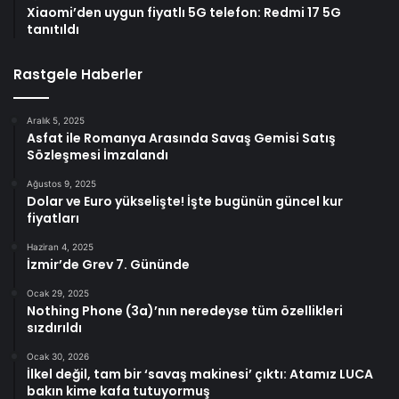
Xiaomi’den uygun fiyatlı 5G telefon: Redmi 17 5G
tanıtıldı
Rastgele Haberler
Aralık 5, 2025
Asfat ile Romanya Arasında Savaş Gemisi Satış
Sözleşmesi İmzalandı
Ağustos 9, 2025
Dolar ve Euro yükselişte! İşte bugünün güncel kur
fiyatları
Haziran 4, 2025
İzmir’de Grev 7. Gününde
Ocak 29, 2025
Nothing Phone (3a)’nın neredeyse tüm özellikleri
sızdırıldı
Ocak 30, 2026
İlkel değil, tam bir ‘savaş makinesi’ çıktı: Atamız LUCA
bakın kime kafa tutuyormuş