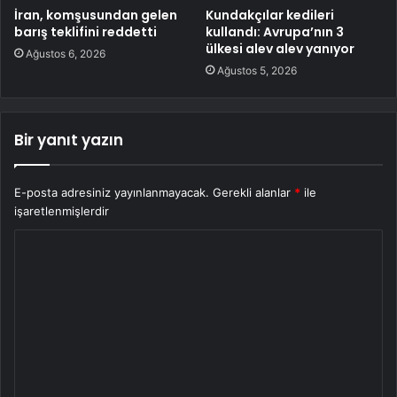
İran, komşusundan gelen
Kundakçılar kedileri
barış teklifini reddetti
kullandı: Avrupa’nın 3
ülkesi alev alev yanıyor
Ağustos 6, 2026
Ağustos 5, 2026
Bir yanıt yazın
E-posta adresiniz yayınlanmayacak.
Gerekli alanlar
*
ile
işaretlenmişlerdir
Y
o
r
u
m
*