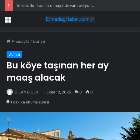
Teröristler teslim olmaya devam ediyor… Hudutlarda 490 kişi yakalandı
Menü
Anasayfa
/
Dünya
Dünya
Bu köye taşınan her ay
maaş alacak
DİLAN BİÇER
Ekim 12, 2025
0
0
1 dakika okuma süresi