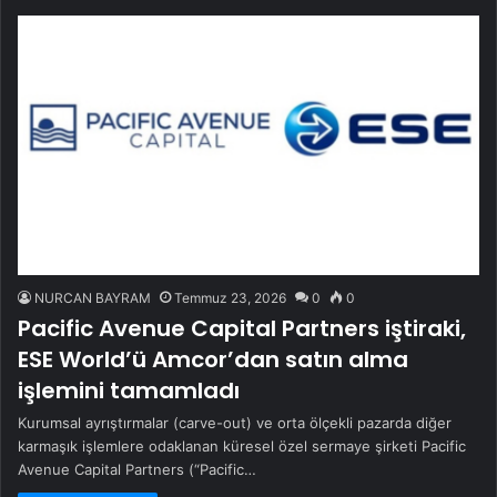
NURCAN BAYRAM
Temmuz 23, 2026
0
0
Pacific Avenue Capital Partners iştiraki,
ESE World’ü Amcor’dan satın alma
işlemini tamamladı
Kurumsal ayrıştırmalar (carve-out) ve orta ölçekli pazarda diğer
karmaşık işlemlere odaklanan küresel özel sermaye şirketi Pacific
Avenue Capital Partners (“Pacific…