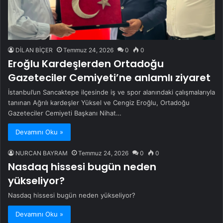
DİLAN BİÇER
Temmuz 24, 2026
0
0
Eroğlu Kardeşlerden Ortadoğu
Gazeteciler Cemiyeti’ne anlamlı ziyaret
İstanbul’un Sancaktepe ilçesinde iş ve spor alanındaki çalışmalarıyla
tanınan Ağrılı kardeşler Yüksel ve Cengiz Eroğlu, Ortadoğu
Gazeteciler Cemiyeti Başkanı Nihat…
Devamını Oku »
NURCAN BAYRAM
Temmuz 24, 2026
0
0
Nasdaq hissesi bugün neden
yükseliyor?
Nasdaq hissesi bugün neden yükseliyor?
Devamını Oku »