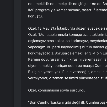
ne emeklidir ne emekçidir ne çiftçidir ne de Ba
IMF programıyla kemer sıkmak, tasarruf isteme
konuştu.
Özel, 18 Mayıs’ta İstanbul’da düzenleyecekleri
Özel, “Muhataplarımızla konuşuruz, isteklerimi
dışlamayız ama sokaktan korkmayız, meydanlar
yapacağız. Bu parti kaybedilmiş bütün hakları g
korkmayacağız. Avrupa’da emekliler 3-4 bin Eur
Karnını doyurursan evin kirasını veremezsin. Evi
diyen, emekliyi perişan eden bu maaşa Cumhur
Bu işin siyaseti yok. El ele vereceğiz, emeklin
vermiyorlar, o zaman sesimizi yükselteceğiz” if
Özel, konuşmasını söyle sürdürdü:
“Son Cumhurbaşkanı gibi değil ilk Cumhurbaş