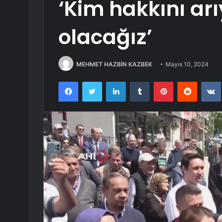
‘Kim hakkını ar
olacağız’
MEHMET HAZBİN KAZBEK
Mayıs 10, 2024
Facebook
Twitter
LinkedIn
Tumblr
Pinterest
Reddit