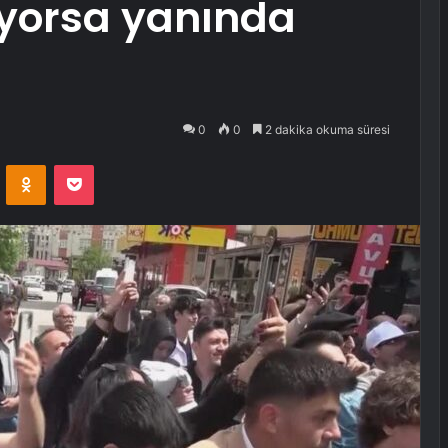
ıyorsa yanında
0
0
2 dakika okuma süresi
VKontakte
Odnoklassniki
Pocket