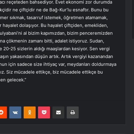
, acı reçeteden bahsediyor. Evet ekonomi zor durumda
idir ne çiftçidir ne de Bağ-Kur’lu esnaftır. Bunu bu
kemer sıkmak, tasarruf istemek, öğretmen atamamak,
r hayalet dolaşıyor. Bu hayalet çiftçiden, emekliden,
ulyabani’ni al bizim kapımızdan, bizim penceremizden
ına çökmenin zamanı bitti, adalet istiyoruz. Sudan,
e 20-25 sizlerin aldığı maaşlardan kesiyor. Sen vergi
daşın yakasından düşün artık. Artık vergiyi kazanandan
nun için sadece size ihtiyaç var, meydanları doldurmaya
ğız. Siz mücadele ettikçe, biz mücadele ettikçe bu
zen gelecek.”
erest
Reddit
VKontakte
Odnoklassniki
Pocket
E-Posta ile paylaş
Yazdır