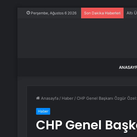
Altı 
Perşembe, Ağustos 6 2026
Son Dakika Haberleri
ANASAY
Anasayfa
/
Haber
/
CHP Genel Başkanı Özgür Özel: ‘
Haber
CHP Genel Başka