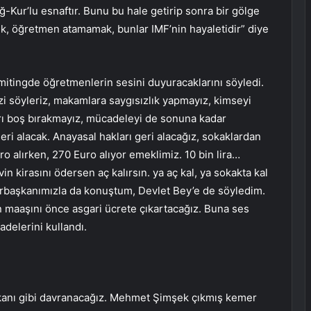
ğ-Kur’lu esnaftır. Bunu bu hale getirip sonra bir gölge
k, öğretmen atamamak, bunlar IMF’nin hayaletidir” diye
 mitingde öğretmenlerin sesini duyuracaklarını söyledi.
zi söyleriz, makamlara saygısızlık yapmayız, kimseyi
ı boş bırakmayız, mücadeleyi de sonuna kadar
eri alacak. Anayasal hakları geri alacağız, sokaklardan
o alırken, 270 Euro alıyor emeklimiz. 10 bin lira…
n kirasını ödersen aç kalırsın. ya aç kal, ya sokakta kal
başkanımızla da konuştum, Devlet Bey’e de söyledim.
in maaşını önce asgari ücrete çıkartacağız. Buna ses
adelerini kullandı.
kanı gibi davranacağız. Mehmet Şimşek çıkmış kemer