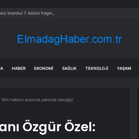
Üstü İstanbul 7. bölüm fragmanı yayınlandı mı?
FA
HABER
EKONOMI
SAĞLIK
TEKNOLOJI
YAŞAM
Kim hakkını arıyorsa yanında olacağız’
nı Özgür Özel: