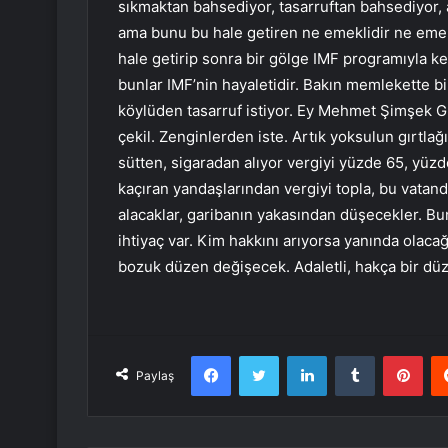
sıkmaktan bahsediyor, tasarruftan bahsediyor
ama bunu bu hale getiren ne emeklidir ne emekç
hale getirip sonra bir gölge IMF programıyla 
bunlar IMF’nin hayaletidir. Bakın memlekette bi
köylüden tasarruf istiyor. Ey Mehmet Şimşek G
çekil. Zenginlerden iste. Artık yoksulun gırtlağ
sütten, sigaradan alıyor vergiyi yüzde 65, yüzd
kaçıran yandaşlarından vergiyi topla, bu vatan
alacaklar, garibanın yakasından düşecekler. Bu
ihtiyaç var. Kim hakkını arıyorsa yanında olaca
bozuk düzen değişecek. Adaletli, hakça bir dü
Facebook
Twitter
LinkedIn
Tumblr
Pint
Paylaş