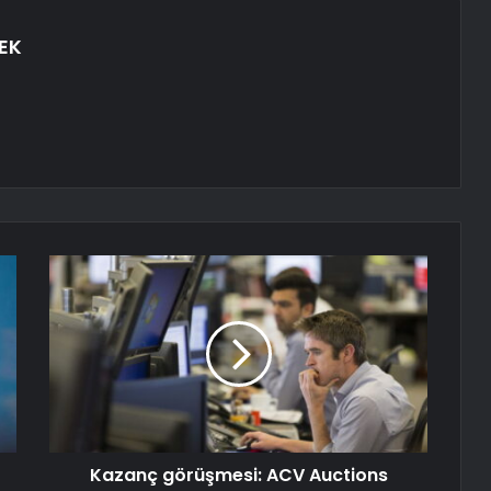
EK
Kazanç görüşmesi: ACV Auctions