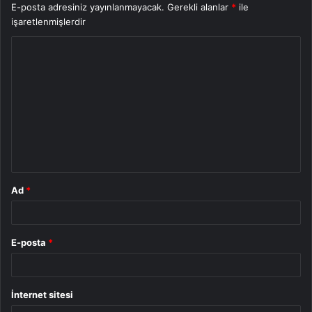
E-posta adresiniz yayınlanmayacak.
Gerekli alanlar
*
ile
işaretlenmişlerdir
Y
o
r
u
m
*
Ad
*
E-posta
*
İnternet sitesi