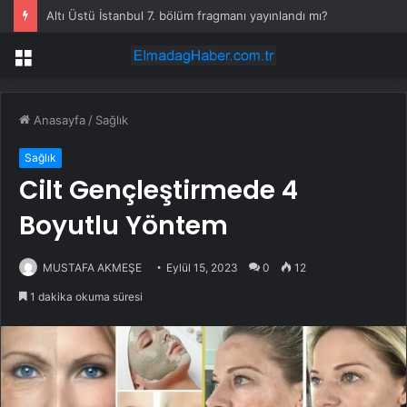
Altı Üstü İstanbul 7. bölüm fragmanı yayınlandı mı?
Menü
Anasayfa
/
Sağlık
Sağlık
Cilt Gençleştirmede 4
Boyutlu Yöntem
MUSTAFA AKMEŞE
Eylül 15, 2023
0
12
1 dakika okuma süresi