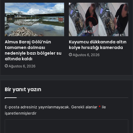
Almus Baraj Gölü’nün
Kuyumcu dükkanında altın
tamamen dolması
kolye hırsızlığı kamerada
nedeniyle bazı bölgeler su
Ağustos 6, 2026
altında kaldı
Ağustos 6, 2026
Bir yanıt yazın
E-posta adresiniz yayınlanmayacak.
Gerekli alanlar
*
ile
işaretlenmişlerdir
Y
o