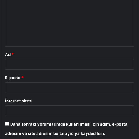
r
u
m
*
Ad
*
E-posta
*
İnternet sitesi
Daha sonraki yorumlarımda kullanılması için adım, e-posta
adresim ve site adresim bu tarayıcıya kaydedilsin.