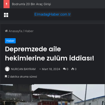
Bodrum’a 20 Bin Araç Girişi
Menü
Anasayfa
/
Haber
Haber
Depremzede aile
hekimlerine zulüm iddiası!
NURCAN BAYRAM
Mart 18, 2024
0
0
2 dakika okuma süresi