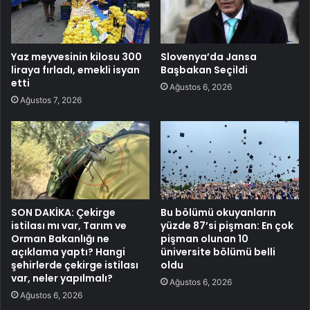
Yaz meyvesinin kilosu 300
Slovenya’da Jansa
liraya fırladı, emekli isyan
Başbakan Seçildi
etti
Ağustos 6, 2026
Ağustos 7, 2026
SON DAKİKA: Çekirge
Bu bölümü okuyanların
istilası mı var, Tarım ve
yüzde 87’si pişman: En çok
Orman Bakanlığı ne
pişman olunan 10
açıklama yaptı? Hangi
üniversite bölümü belli
şehirlerde çekirge istilası
oldu
var, neler yapılmalı?
Ağustos 6, 2026
Ağustos 6, 2026