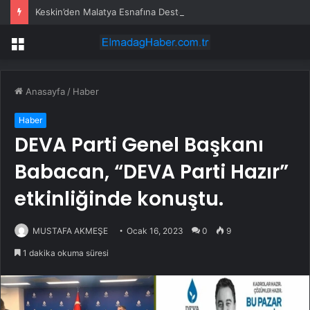
Keskin’den Malatya Esnafına Destek Çağrısı
Menü
Anasayfa
/
Haber
Haber
DEVA Parti Genel Başkanı
Babacan, “DEVA Parti Hazır”
etkinliğinde konuştu.
MUSTAFA AKMEŞE
Ocak 16, 2023
0
9
1 dakika okuma süresi