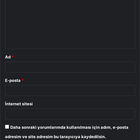
o
r
u
m
*
Ad
*
E-posta
*
İnternet sitesi
Daha sonraki yorumlarımda kullanılması için adım, e-posta
adresim ve site adresim bu tarayıcıya kaydedilsin.