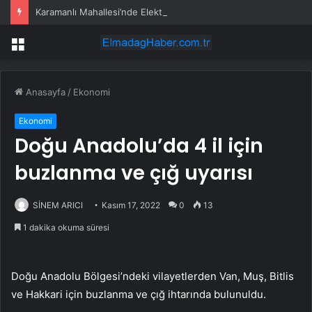
Karamanlı Mahallesi’nde Elektrik Trafosunda Patlama: Kısa Süreli Panik ve Elektrik Kesintisi
Menü
Anasayfa
/
Ekonomi
Ekonomi
Doğu Anadolu’da 4 il için
buzlanma ve çığ uyarısı
SİNEM ARICI
Kasım 17, 2022
0
13
1 dakika okuma süresi
Doğu Anadolu Bölgesi’ndeki vilayetlerden Van, Muş, Bitlis
ve Hakkari için buzlanma ve çığ ihtarında bulunuldu.