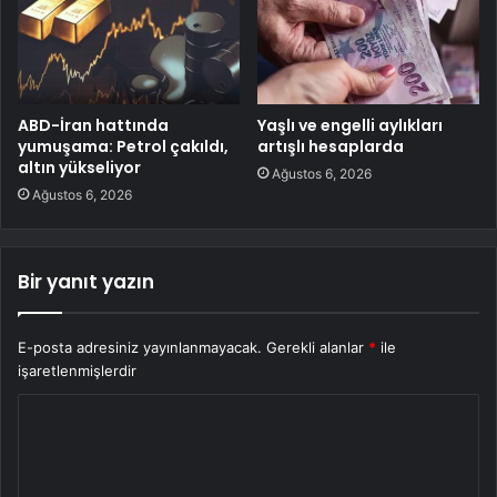
ABD-İran hattında
Yaşlı ve engelli aylıkları
yumuşama: Petrol çakıldı,
artışlı hesaplarda
altın yükseliyor
Ağustos 6, 2026
Ağustos 6, 2026
Bir yanıt yazın
E-posta adresiniz yayınlanmayacak.
Gerekli alanlar
*
ile
işaretlenmişlerdir
Y
o
r