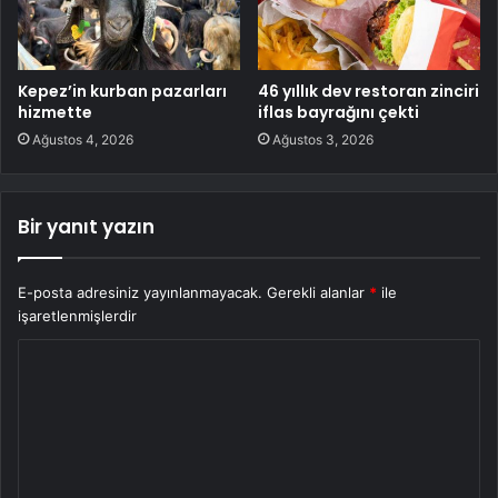
Kepez’in kurban pazarları
46 yıllık dev restoran zinciri
hizmette
iflas bayrağını çekti
Ağustos 4, 2026
Ağustos 3, 2026
Bir yanıt yazın
E-posta adresiniz yayınlanmayacak.
Gerekli alanlar
*
ile
işaretlenmişlerdir
Y
o
r
u
m