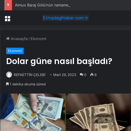
Almus Baraj Gölü’nün tamamen dolması nedeniyle bazı bölgeler su altında kaldı
Menü
Anasayfa
/
Ekonomi
Ekonomi
Dolar güne nasıl başladı?
REFAETTİN ÇELEBİ
Mart 29, 2023
0
8
1 dakika okuma süresi