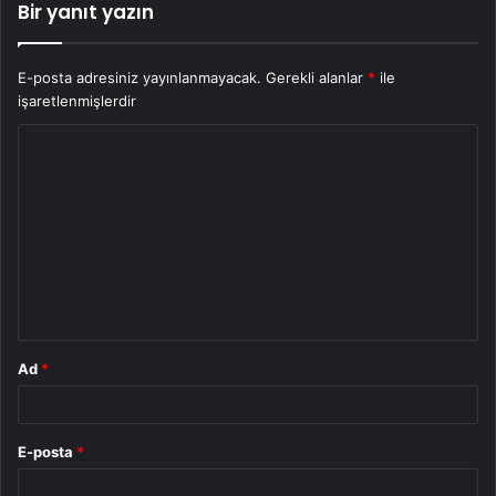
Bir yanıt yazın
E-posta adresiniz yayınlanmayacak.
Gerekli alanlar
*
ile
işaretlenmişlerdir
Y
o
r
u
m
*
Ad
*
E-posta
*