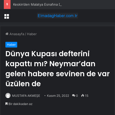
Keskin’den Malatya Esnafına Destek Çağrısı
Menü
Anasayfa
/
Haber
Haber
Dünya Kupası defterini
kapattı mı? Neymar’dan
gelen habere sevinen de var
üzülen de
MUSTAFA AKMEŞE
Kasım 25, 2022
0
15
Bir dakikadan az