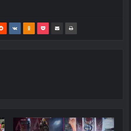
erest
Reddit
VKontakte
Odnoklassniki
Pocket
E-Posta ile paylaş
Yazdır