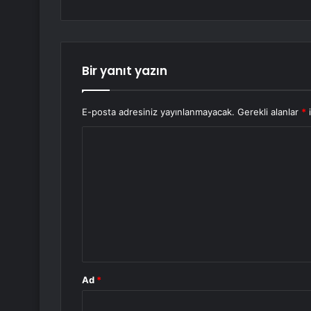
Bir yanıt yazın
E-posta adresiniz yayınlanmayacak.
Gerekli alanlar
*
i
Y
o
r
u
m
*
Ad
*