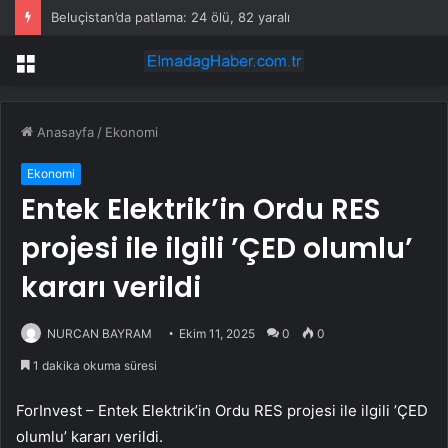
Beluçistan’da patlama: 24 ölü, 82 yaralı
Menü
Anasayfa
/
Ekonomi
Ekonomi
Entek Elektrik’in Ordu RES
projesi ile ilgili ’ÇED olumlu’
kararı verildi
NURCAN BAYRAM
Ekim 11, 2025
0
0
1 dakika okuma süresi
ForInvest – Entek Elektrik’in Ordu RES projesi ile ilgili ’ÇED
olumlu’ kararı verildi.