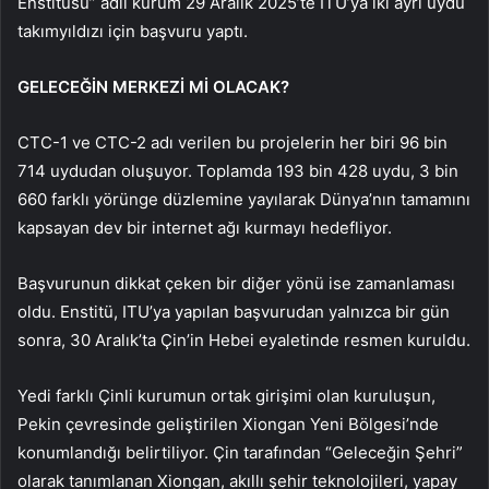
Enstitüsü” adlı kurum 29 Aralık 2025’te ITU’ya iki ayrı uydu
takımyıldızı için başvuru yaptı.
GELECEĞİN MERKEZİ Mİ OLACAK?
CTC-1 ve CTC-2 adı verilen bu projelerin her biri 96 bin
714 uydudan oluşuyor. Toplamda 193 bin 428 uydu, 3 bin
660 farklı yörünge düzlemine yayılarak Dünya’nın tamamını
kapsayan dev bir internet ağı kurmayı hedefliyor.
Başvurunun dikkat çeken bir diğer yönü ise zamanlaması
oldu. Enstitü, ITU’ya yapılan başvurudan yalnızca bir gün
sonra, 30 Aralık’ta Çin’in Hebei eyaletinde resmen kuruldu.
Yedi farklı Çinli kurumun ortak girişimi olan kuruluşun,
Pekin çevresinde geliştirilen Xiongan Yeni Bölgesi’nde
konumlandığı belirtiliyor. Çin tarafından “Geleceğin Şehri”
olarak tanımlanan Xiongan, akıllı şehir teknolojileri, yapay