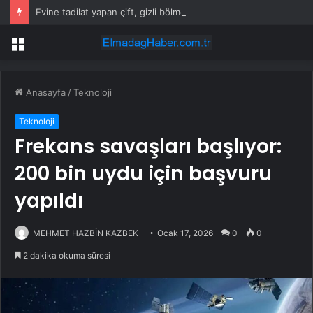
Evine tadilat yapan çift, gizli bölmede deste deste para buldu
Menü
Anasayfa
/
Teknoloji
Teknoloji
Frekans savaşları başlıyor:
200 bin uydu için başvuru
yapıldı
MEHMET HAZBİN KAZBEK
Ocak 17, 2026
0
0
2 dakika okuma süresi