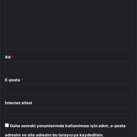
o
r
u
m
*
Ad
*
E-posta
*
İnternet sitesi
Daha sonraki yorumlarımda kullanılması için adım, e-posta
adresim ve site adresim bu tarayıcıya kaydedilsin.