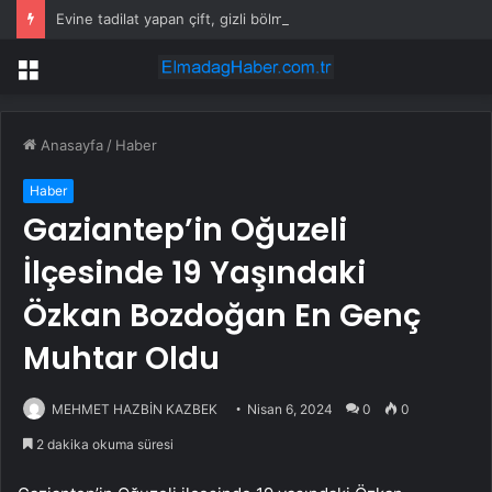
Evine tadilat yapan çift, gizli bölmede deste deste para buldu
Menü
Anasayfa
/
Haber
Haber
Gaziantep’in Oğuzeli
İlçesinde 19 Yaşındaki
Özkan Bozdoğan En Genç
Muhtar Oldu
MEHMET HAZBİN KAZBEK
Nisan 6, 2024
0
0
2 dakika okuma süresi