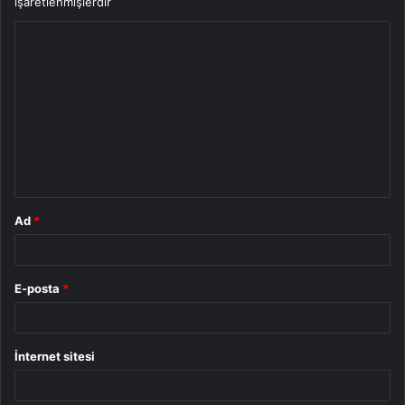
işaretlenmişlerdir
Y
o
r
u
m
*
Ad
*
E-posta
*
İnternet sitesi