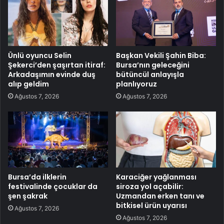
Ünlü oyuncu Selin
Başkan Vekili Şahin Biba:
Şekerci’den şaşırtan itiraf:
Bursa’nın geleceğini
Arkadaşımın evinde duş
bütüncül anlayışla
alıp geldim
planlıyoruz
Ağustos 7, 2026
Ağustos 7, 2026
Bursa’da ilklerin
Karaciğer yağlanması
festivalinde çocuklar da
siroza yol açabilir:
şen şakrak
Uzmandan erken tanı ve
bitkisel ürün uyarısı
Ağustos 7, 2026
Ağustos 7, 2026