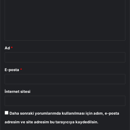
r
u
m
*
Ad
*
E-posta
*
İnternet sitesi
Daha sonraki yorumlarımda kullanılması için adım, e-posta
adresim ve site adresim bu tarayıcıya kaydedilsin.