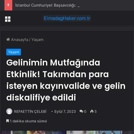
İstanbul Cumhuriyet Başsavcılığı: Gazeteci Cem Küçük gözaltına alındı
Menü
Anasayfa
/
Yaşam
Yaşam
Gelinimin Mutfağında
Etkinlik! Takımdan para
isteyen kayınvalide ve gelin
diskalifiye edildi
REFAETTİN ÇELEBİ
Eylül 7, 2023
0
5
1 dakika okuma süresi