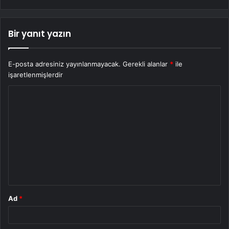
Bir yanıt yazın
E-posta adresiniz yayınlanmayacak.
Gerekli alanlar
*
ile
işaretlenmişlerdir
Y
o
r
u
m
*
Ad
*