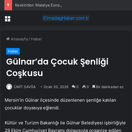
Keskin’den Malatya Esnafına Destek Çağrısı
Menü
Anasayfa
/
Haber
Haber
Gülnar’da Çocuk Şenliği
Coşkusu
ÜMİT SAVĞA
Ocak 30, 2026
0
0
Bir dakikadan az
Mersin’in Gülnar ilçesinde düzenlenen şenliğe katılan
çocuklar doyasıya eğlendi.
Kültür ve Turizm Bakanlığı ile Gülnar Belediyesi işbirliğiyle
29 Ekim Cumhuriyet Bayramı dolayısıyla organize edilen