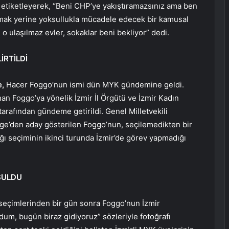
a etiketleyerek, “Beni CHP’ye yakıştıramazsınız ama ben
amak yerine yoksullukla mücadele edecek bir kamusal
 o ulaşılmaz evler, sokaklar beni bekliyor” dedi.
İRTİLDİ
e,
Hacer Foggo’nun ismi dün MYK gündemine geldi.
n Foggo’ya yönelik İzmir İl Örgütü ve İzmir Kadın
 tarafından gündeme getirildi. Genel Milletvekili
ölge’den aday gösterilen Foggo’nun, seçilemedikten bir
ı seçiminin ikinci turunda İzmir’de görev yapmadığı
ŞULDU
 seçimlerinden bir gün sonra Foggo’nun İzmir
dum, bugün biraz gidiyoruz” sözleriyle fotoğrafı