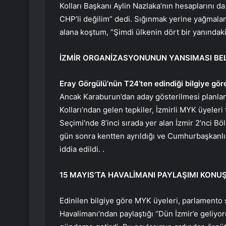
Kolları Başkanı Aylin Nazlaka’nın hesaplarını d
CHP’li değilim” dedi. Sığınmak yerine yağmal
alana koştum, “Şimdi ülkenin dört bir yanındaki
İZMİR ORGANİZASYONUNUN YANSIMASI BEL
Eray Görgülü’nün T24’ten edindiği bilgiye gör
Ancak Karaburun’dan aday gösterilmesi planlana
Kolları’ndan gelen tepkiler, İzmirli MYK üyeleri
Seçimi’nde 8’inci sırada yer alan İzmir 2’nci B
gün sonra kentten ayrıldığı ve Cumhurbaşkanlığ
iddia edildi. .
15 MAYIS’TA HAVALİMANI PAYLAŞIMI KONU
Edinilen bilgiye göre MYK üyeleri, parlamento
Havalimanı’ndan paylaştığı “Dün İzmir’e geliyor