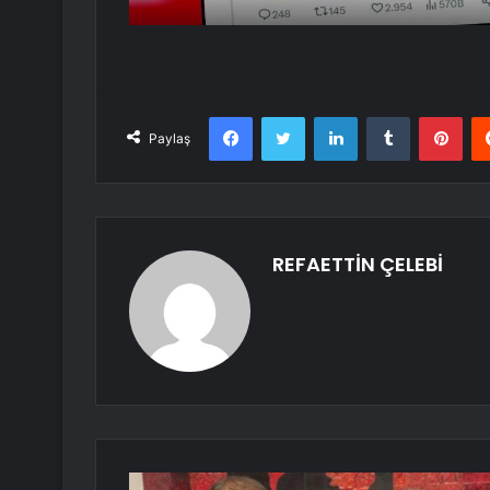
Facebook
Twitter
LinkedIn
Tumblr
Pint
Paylaş
REFAETTİN ÇELEBİ