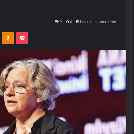
0
0
1 dakika okuma süresi
VKontakte
Odnoklassniki
Pocket