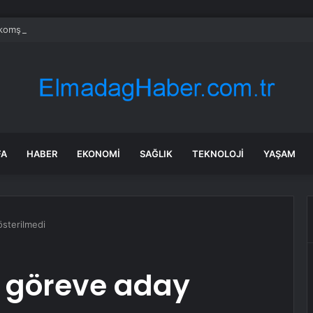
 komşusundan gelen barış teklifini reddetti
FA
HABER
EKONOMI
SAĞLIK
TEKNOLOJI
YAŞAM
sterilmedi
 göreve aday