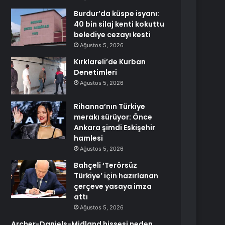
Burdur’da küspe isyanı:
40 bin silaj kenti kokuttu
belediye cezayı kesti
Ağustos 5, 2026
Kırklareli’de Kurban
Denetimleri
Ağustos 5, 2026
Rihanna’nın Türkiye
merakı sürüyor: Önce
Ankara şimdi Eskişehir
hamlesi
Ağustos 5, 2026
Bahçeli ‘Terörsüz
Türkiye’ için hazırlanan
çerçeve yasaya imza
attı
Ağustos 5, 2026
Archer-Daniels-Midland hissesi neden