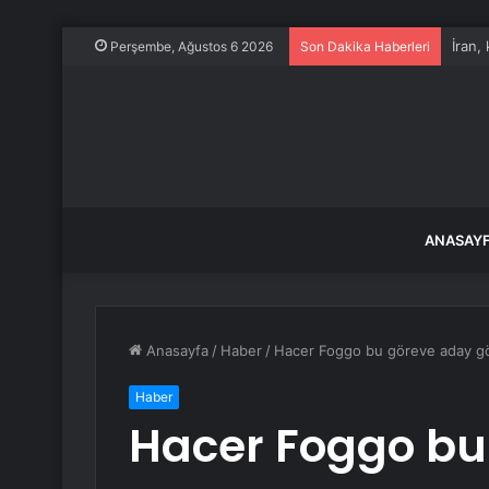
İran,
Perşembe, Ağustos 6 2026
Son Dakika Haberleri
ANASAY
Anasayfa
/
Haber
/
Hacer Foggo bu göreve aday gö
Haber
Hacer Foggo bu