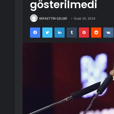
gösterilmedi
REFAETTİN ÇELEBİ
Ocak 30, 2024
Facebook
Twitter
LinkedIn
Tumblr
Pinterest
Reddit