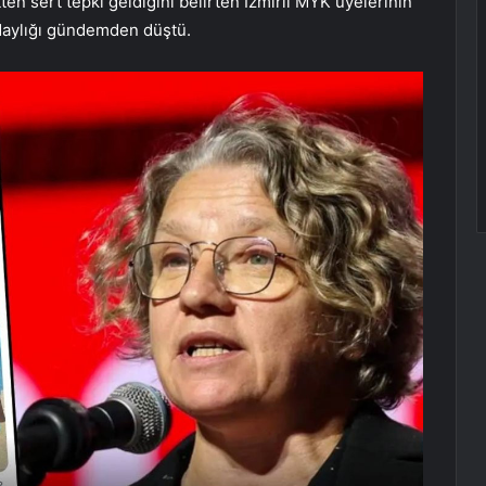
en sert tepki geldiğini belirten İzmirli MYK üyelerinin
daylığı gündemden düştü.