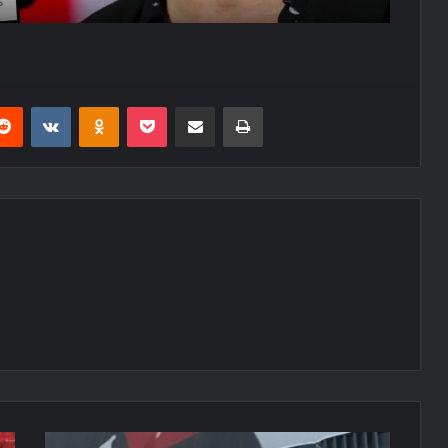
erest
Reddit
VKontakte
Odnoklassniki
Pocket
E-Posta ile paylaş
Yazdır