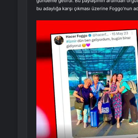
gündeme getirdi. Bu paylaşımın ardından örgütt
bu adaylığa karşı çıkması üzerine Foggo’nun a