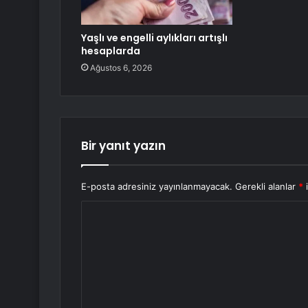
Yaşlı ve engelli aylıkları artışlı
hesaplarda
Ağustos 6, 2026
Bir yanıt yazın
E-posta adresiniz yayınlanmayacak.
Gerekli alanlar
*
i
Y
o
r
u
m