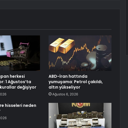
apan herkesi
ABD-İran hattında
yor: 1 Ağustos’ta
yumuşama: Petrol çakıldı,
 kurallar değişiyor
altın yükseliyor
2026
Ağustos 6, 2026
re hisseleri neden
?
2026