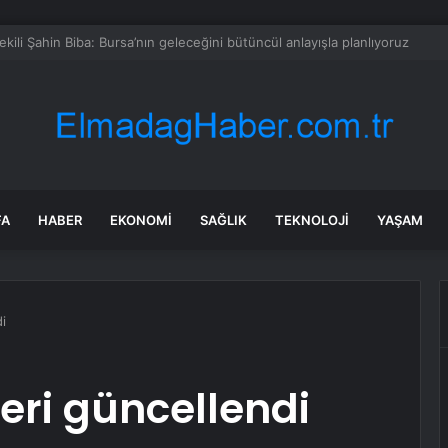
en Malatya Esnafına Destek Çağrısı
FA
HABER
EKONOMI
SAĞLIK
TEKNOLOJI
YAŞAM
i
leri güncellendi