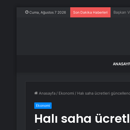
Keskin’d
Cuma, Ağustos 7 2026
Son Dakika Haberleri
ANASAY
Anasayfa
/
Ekonomi
/
Halı saha ücretleri güncellend
Ekonomi
Halı saha ücret