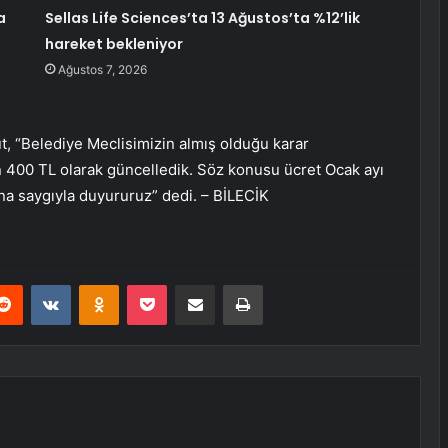
a
Sellas Life Sciences’ta 13 Ağustos’ta %12’lik
hareket bekleniyor
Ağustos 7, 2026
, “Belediye Meclisimizin almış olduğu karar
n 400 TL olarak güncelledik. Söz konusu ücret Ocak ayı
na saygıyla duyururuz” dedi. – BİLECİK
erest
Reddit
VKontakte
Odnoklassniki
Pocket
E-Posta ile paylaş
Yazdır