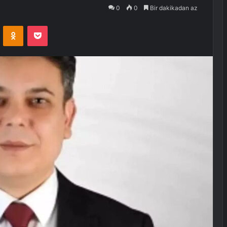
0
0
Bir dakikadan az
VKontakte
Odnoklassniki
Pocket