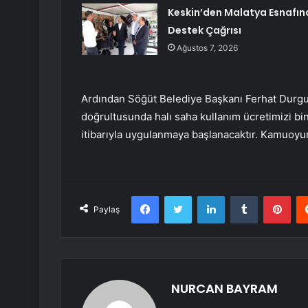
Keskin’den Malatya Esnafın
Destek Çağrısı
Ağustos 7, 2026
Ardından Söğüt Belediye Başkanı Ferhat Durgut
doğrultusunda halı saha kullanım ücretimizi bi
itibarıyla uygulanmaya başlanacaktır. Kamuoyu
Facebook
Twitter
LinkedIn
Tumblr
Pint
Paylaş
NURCAN BAYRAM