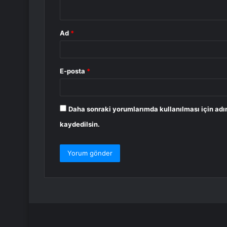
*
Ad
*
E-posta
*
Daha sonraki yorumlarımda kullanılması için adı
kaydedilsin.