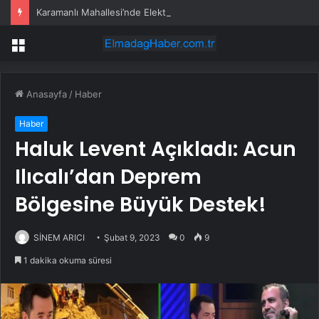
Karamanlı Mahallesi’nde Elektrik Trafosunda Patlama: Kısa Süreli Panik ve Elektrik Kesintisi
Menü
Anasayfa
/
Haber
Haber
Haluk Levent Açıkladı: Acun
Ilıcalı’dan Deprem
Bölgesine Büyük Destek!
SİNEM ARICI
Şubat 9, 2023
0
9
1 dakika okuma süresi