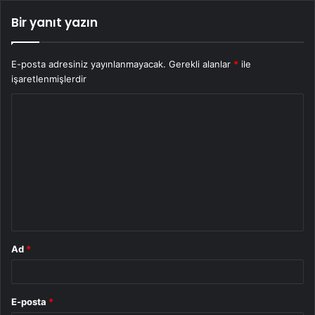
Bir yanıt yazın
E-posta adresiniz yayınlanmayacak.
Gerekli alanlar
*
ile
işaretlenmişlerdir
Y
o
r
u
m
*
Ad
*
E-posta
*