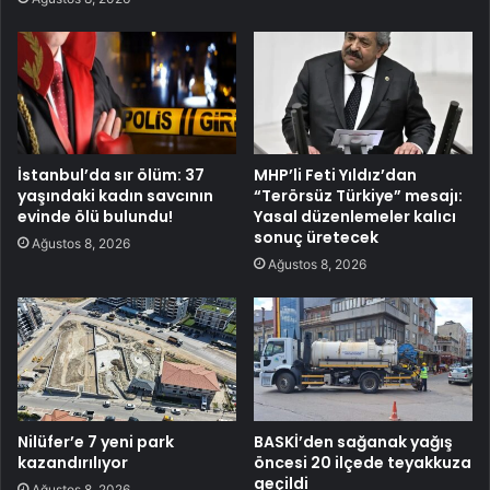
İstanbul’da sır ölüm: 37
MHP’li Feti Yıldız’dan
yaşındaki kadın savcının
“Terörsüz Türkiye” mesajı:
evinde ölü bulundu!
Yasal düzenlemeler kalıcı
sonuç üretecek
Ağustos 8, 2026
Ağustos 8, 2026
Nilüfer’e 7 yeni park
BASKİ’den sağanak yağış
kazandırılıyor
öncesi 20 ilçede teyakkuza
geçildi
Ağustos 8, 2026