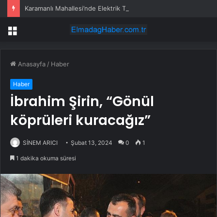
Karamanlı Mahallesi’nde Elektrik Trafosunda Patlama: Kısa Süreli Panik ve Elektrik Kesintisi
Menü
Anasayfa
/
Haber
Haber
İbrahim Şirin, “Gönül
köprüleri kuracağız”
SİNEM ARICI
Şubat 13, 2024
0
1
1 dakika okuma süresi