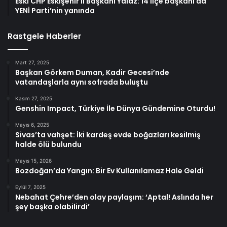
Eski CHP Eskişehir İl Başkanı Yalaz: 14 ilçe başkanı da
YENİ Parti’nin yanında
Rastgele Haberler
Mart 27, 2025
Başkan Görkem Duman, Kadir Gecesi’nde
vatandaşlarla aynı sofrada buluştu
Kasım 27, 2025
Genshin Impact, Türkiye İle Dünya Gündemine Oturdu!
Mayıs 6, 2025
Sivas’ta vahşet: İki kardeş evde boğazları kesilmiş
halde ölü bulundu
Mayıs 15, 2026
Bozdoğan’da Yangın: Bir Ev Kullanılamaz Hale Geldi
Eylül 7, 2025
Nebahat Çehre’den olay paylaşım: ‘Aptal! Aslında her
şey başka olabilirdi’