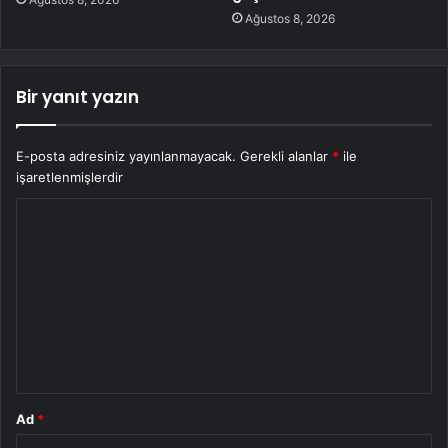
Ağustos 8, 2026
Bir yanıt yazın
E-posta adresiniz yayınlanmayacak.
Gerekli alanlar
*
ile
işaretlenmişlerdir
Y
o
r
u
m
*
Ad
*