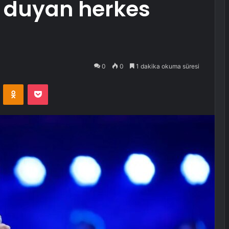
ı, duyan herkes
0
0
1 dakika okuma süresi
VKontakte
Odnoklassniki
Pocket