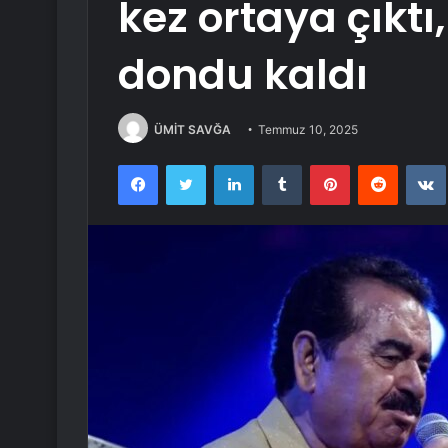
kez ortaya çıkt
dondu kaldı
ÜMİT SAVĞA
Temmuz 10, 2025
Facebook
Twitter
LinkedIn
Tumblr
Pinterest
Reddit