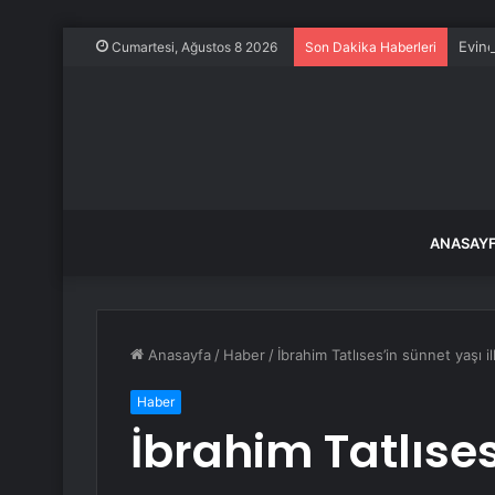
Evine
Cumartesi, Ağustos 8 2026
Son Dakika Haberleri
ANASAY
Anasayfa
/
Haber
/
İbrahim Tatlıses’in sünnet yaşı 
Haber
İbrahim Tatlıses