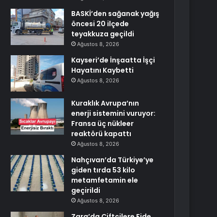
BASKİ’den sağanak yağış
öncesi 20 ilçede
teyakkuza geçildi
Ağustos 8, 2026
Kayseri’de İnşaatta İşçi
Hayatını Kaybetti
Ağustos 8, 2026
Kuraklık Avrupa’nın
enerji sistemini vuruyor:
Fransa üç nükleer
reaktörü kapattı
Ağustos 8, 2026
Nahçıvan’da Türkiye’ye
giden tırda 53 kilo
metamfetamin ele
geçirildi
Ağustos 8, 2026
Zara’da Çiftçilere Fide