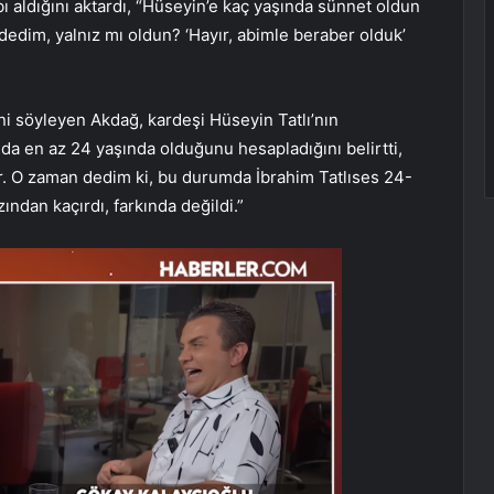
bı aldığını aktardı, “Hüseyin’e kaç yaşında sünnet oldun
 dedim, yalnız mı oldun? ‘Hayır, abimle beraber olduk’
”
ni söyleyen Akdağ, kardeşi Hüseyin Tatlı’nın
da en az 24 yaşında olduğunu hesapladığını belirtti,
ar. O zaman dedim ki, bu durumda İbrahim Tatlıses 24-
ndan kaçırdı, farkında değildi.”