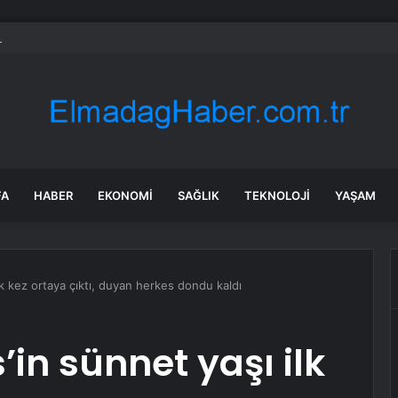
 tadilat yapan çift, gizli bölmede deste deste para buldu
FA
HABER
EKONOMI
SAĞLIK
TEKNOLOJI
YAŞAM
ilk kez ortaya çıktı, duyan herkes dondu kaldı
’in sünnet yaşı ilk