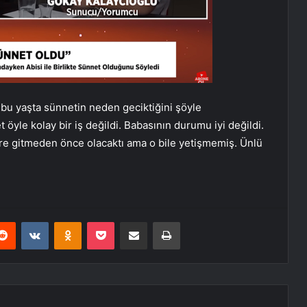
bu yaşta sünnetin neden geciktiğini şöyle
öyle kolay bir iş değildi. Babasının durumu iyi değildi.
kere gitmeden önce olacaktı ama o bile yetişmemiş. Ünlü
erest
Reddit
VKontakte
Odnoklassniki
Pocket
E-Posta ile paylaş
Yazdır