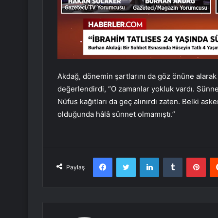
Akdağ, dönemin şartlarını da göz önüne alarak 
değerlendirdi, “O zamanlar yokluk vardı. Sünnet 
Nüfus kağıtları da geç alınırdı zaten. Belki as
olduğunda hâlâ sünnet olmamıştı.”
Facebook
Twitter
LinkedIn
Tumblr
Pint
Paylaş