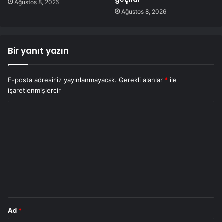
Ağustos 8, 2026
Ağustos 8, 2026
Bir yanıt yazın
E-posta adresiniz yayınlanmayacak.
Gerekli alanlar
*
ile
işaretlenmişlerdir
Y
o
r
u
m
*
Ad
*