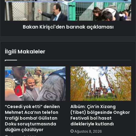
Bakan Kirişci'den barınak açıklaması
İlgili Makaleler
“Cesedi yok etti” denilen
Albüm: Çin’in Xizang
Mehmet Aca’nın telefon
(Tibet) bölgesinde Ongkor
trafiği bomba! Gülistan
Festivali bol hasat
Doku soruşturmasında
dilekleriyle kutlandı
düğüm çözülüyor
Ağustos 8, 2026