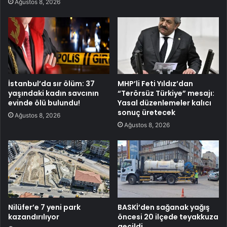
Ağustos 8, 2026
İstanbul’da sır ölüm: 37
MHP’li Feti Yıldız’dan
yaşındaki kadın savcının
“Terörsüz Türkiye” mesajı:
evinde ölü bulundu!
Yasal düzenlemeler kalıcı
sonuç üretecek
Ağustos 8, 2026
Ağustos 8, 2026
Nilüfer’e 7 yeni park
BASKİ’den sağanak yağış
kazandırılıyor
öncesi 20 ilçede teyakkuza
geçildi