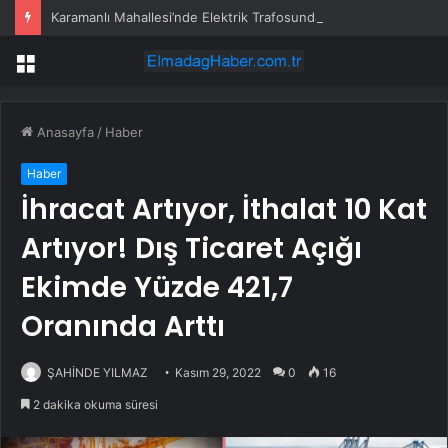
Karamanlı Mahallesi’nde Elektrik Trafosunda Patlama: Kısa Süreli Panik ve Elektrik Kesintisi
Menü
Anasayfa
/
Haber
Haber
İhracat Artıyor, İthalat 10 Kat
Artıyor! Dış Ticaret Açığı
Ekimde Yüzde 421,7
Oranında Arttı
ŞAHİNDE YILMAZ
Kasım 29, 2022
0
16
2 dakika okuma süresi