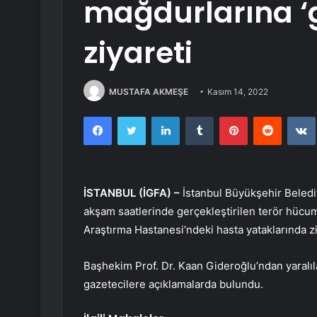
mağdurlarına ‘
ziyareti
MUSTAFA AKMEŞE
Kasım 14, 2022
Facebook
Twitter
LinkedIn
Tumblr
Pinterest
Reddit
İSTANBUL (İGFA) –
İstanbul Büyükşehir Beledi
akşam saatlerinde gerçekleştirilen terör hücu
Araştırma Hastanesi’ndeki hasta yataklarında ziy
Başhekim Prof. Dr. Kaan Gideroğlu’ndan yaralılar
gazetecilere açıklamalarda bulundu.