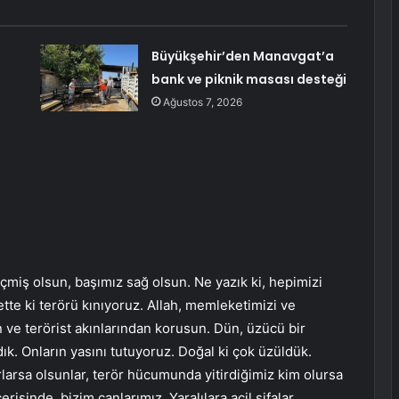
Büyükşehir’den Manavgat’a
bank ve piknik masası desteği
Ağustos 7, 2026
iş olsun, başımız sağ olsun. Ne yazık ki, hepimizi
bette ki terörü kınıyoruz. Allah, memleketimizi ve
 ve terörist akınlarından korusun. Dün, üzücü bir
ık. Onların yasını tutuyoruz. Doğal ki çok üzüldük.
rlarsa olsunlar, terör hücumunda yitirdiğimiz kim olursa
sinde, bizim canlarımız. Yaralılara acil şifalar