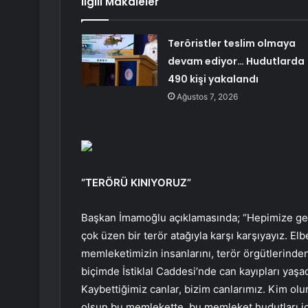
İlgili Makaleler
Teröristler teslim olmaya
devam ediyor… Hudutlarda
490 kişi yakalandı
Ağustos 7, 2026
“TERÖRÜ KINIYORUZ”
Başkan İmamoğlu açıklamasında; “Hepimize geçm
çok üzen bir terör atağıyla karşı karşıyayız. El
memleketimizin insanlarını, terör örgütlerinden
biçimde İstiklal Caddesi’nde can kayıpları yaşad
Kaybettiğimiz canlar, bizim canlarımız. Kim olu
olsun bu memlekette, bu memleket hudutları içeri