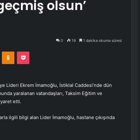
geçmiş olsun’
0
19
1 dakika okuma süresi
VKontakte
Odnoklassniki
Pocket
ye Lideri Ekrem İmamoğlu, İstiklal Caddesi’nde dün
munda yaralanan vatandaşları, Taksim Eğitim ve
aret etti.
la ilgili bilgi alan Lider İmamoğlu, hastane çıkışında