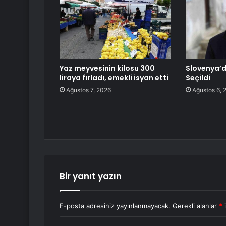
Yaz meyvesinin kilosu 300
Slovenya’
liraya fırladı, emekli isyan etti
Seçildi
Ağustos 7, 2026
Ağustos 6, 
Bir yanıt yazın
E-posta adresiniz yayınlanmayacak.
Gerekli alanlar
*
i
Y