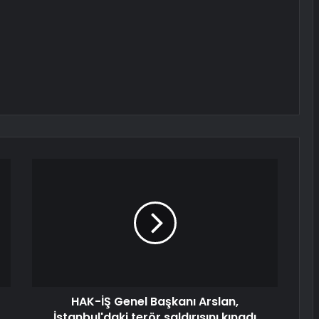
HAK-İŞ Genel Başkanı Arslan,
İstanbul'daki terör saldırısını kınadı