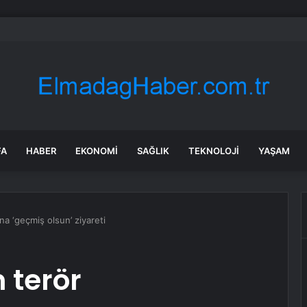
en Malatya Esnafına Destek Çağrısı
FA
HABER
EKONOMI
SAĞLIK
TEKNOLOJI
YAŞAM
a ‘geçmiş olsun’ ziyareti
 terör