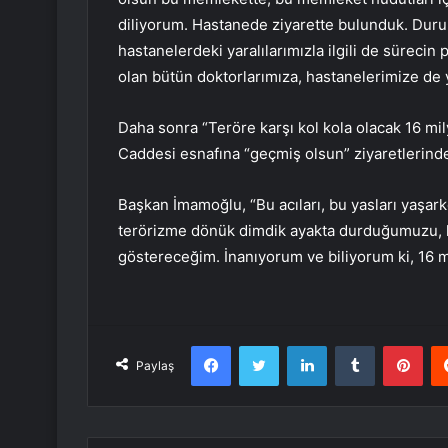
diliyorum. Hastanede ziyarette bulunduk. Durum
hastanelerdeki yaralılarımızla ilgili de sürecin 
olan bütün doktorlarımıza, hastanelerimize de
Daha sonra “Teröre karşı kol kola olacak 16 mil
Caddesi esnafına “geçmiş olsun” ziyaretlerind
Başkan İmamoğlu, “Bu acıları, bu yasları yaşar
terörizme dönük dimdik ayakta durduğumuzu, k
göstereceğim. İnanıyorum ve biliyorum ki, 16
Facebook
Twitter
LinkedIn
Tumblr
Pint
Paylaş