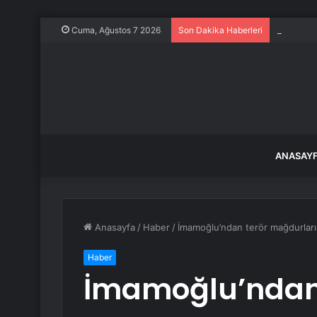
Keskin’d
Cuma, Ağustos 7 2026
Son Dakika Haberleri
ANASAY
Anasayfa
/
Haber
/
İmamoğlu’ndan terör mağdurların
Haber
İmamoğlu’ndan