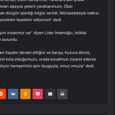
ları epeyce yeterli yaralılarımızın. Öbür
pek düzgün işlediği bilgisi verildi. Münasebetiyle katkısı
 yürekten teşekkür ediyorum” dedi.
yon insanımız var” diyen Lider İmamoğlu, İstiklal
e bulundu.
ken hayatın devam ettiğini ve barışa, huzura dönük,
ol kola olduğumuzu, orada esnafımızı ziyaret ederek
 milyon hemşerimiz aynı duyguyla, omuz omuza” dedi.
erest
Reddit
VKontakte
Odnoklassniki
Pocket
E-Posta ile paylaş
Yazdır