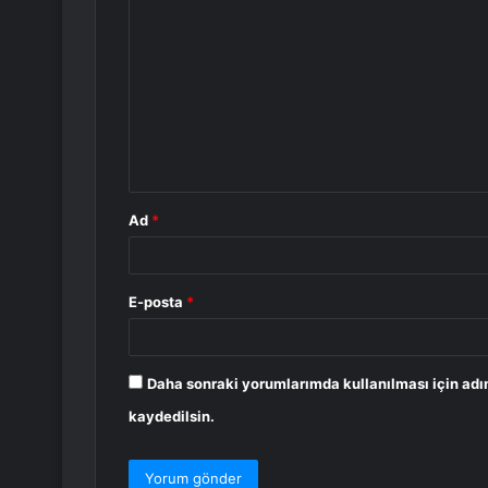
o
r
u
m
*
Ad
*
E-posta
*
Daha sonraki yorumlarımda kullanılması için adı
kaydedilsin.