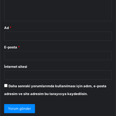
m
*
Ad
*
E-posta
*
İnternet sitesi
Daha sonraki yorumlarımda kullanılması için adım, e-posta
adresim ve site adresim bu tarayıcıya kaydedilsin.