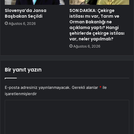
Slovenya’da Jansa
SON DAKİKA: Çekirge
Başbakan Seçildi
istilası mı var, Tarım ve
Orman Bakanlığı ne
Ağustos 6, 2026
açıklama yaptı? Hangi
şehirlerde çekirge istilası
var, neler yapılmalı?
Ağustos 6, 2026
Bir yanıt yazın
E-posta adresiniz yayınlanmayacak.
Gerekli alanlar
*
ile
işaretlenmişlerdir
Y
o
r
u