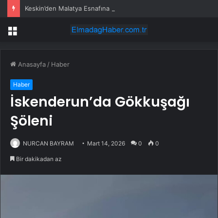
Keskin’den Malatya Esnafına Destek Çağrısı
Menü
Anasayfa
/
Haber
Haber
İskenderun’da Gökkuşağı
Şöleni
NURCAN BAYRAM
Mart 14, 2026
0
0
Bir dakikadan az