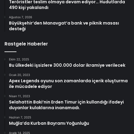
Teröristler teslim olmaya devam ediyor… Hudutlarda
490 kişi yakalandı
Ağustos 7, 2026
Büyükşehir’den Manavgat’a bank ve piknik masası
desteği
Rastgele Haberler
Ekim 22, 2025
Bu ülkedeki işsizlere 300.000 dolar ikramiye verilecek
Ocak 20, 2023
Apex Legends oyunu son zamanlarda içerik oluşturma
ile mücadele ediyor
Nisan 11, 2023
Selahattin Baki’nin Erden Timur için kullandığı ifadeyi
duyanlar kulaklarına inanamadı.
Haziran 7, 2025
Muğla’da Kurban Bayramı Yoğunluğu
Aralık 14, 2025