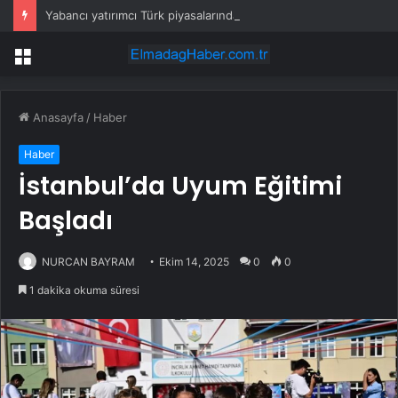
Yabancı yatırımcı Türk piyasalarındaki alımlarını sürdürdü
Menü
Anasayfa
/
Haber
Haber
İstanbul’da Uyum Eğitimi
Başladı
NURCAN BAYRAM
Ekim 14, 2025
0
0
1 dakika okuma süresi