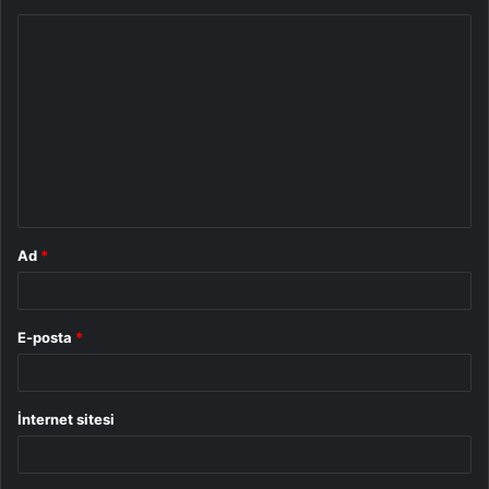
Y
o
r
u
m
*
Ad
*
E-posta
*
İnternet sitesi