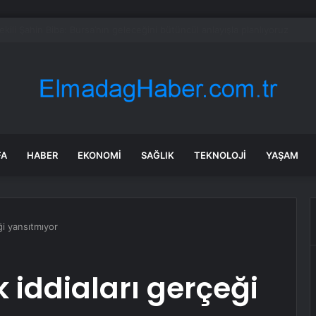
en Malatya Esnafına Destek Çağrısı
FA
HABER
EKONOMI
SAĞLIK
TEKNOLOJI
YAŞAM
eği yansıtmıyor
ık iddiaları gerçeği