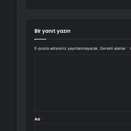
Bir yanıt yazın
E-posta adresiniz yayınlanmayacak.
Gerekli alanlar
*
i
Y
o
r
u
m
*
Ad
*