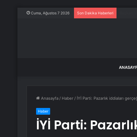
Keskin’d
Cuma, Ağustos 7 2026
Son Dakika Haberleri
ANASAY
Anasayfa
/
Haber
/
İYİ Parti: Pazarlık iddiaları gerç
Haber
İYİ Parti: Pazarl