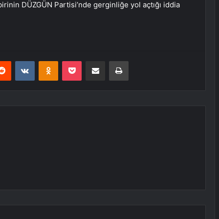
irinin DÜZGÜN Partisi’nde gerginliğe yol açtığı iddia
erest
Reddit
VKontakte
Odnoklassniki
Pocket
E-Posta ile paylaş
Yazdır