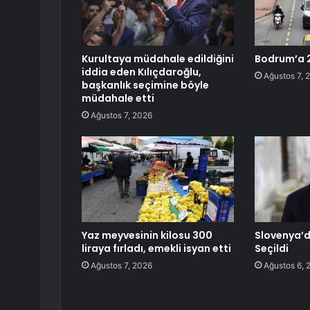
Kurultaya müdahale edildiğini
Bodrum’a 2
iddia eden Kılıçdaroğlu,
Ağustos 7, 
başkanlık seçimine böyle
müdahale etti
Ağustos 7, 2026
Yaz meyvesinin kilosu 300
Slovenya’
liraya fırladı, emekli isyan etti
Seçildi
Ağustos 7, 2026
Ağustos 6, 