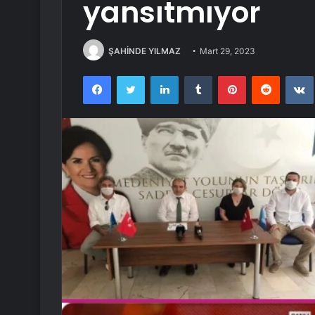
yansıtmıyor
ŞAHİNDE YILMAZ
Mart 29, 2023
Facebook
Twitter
LinkedIn
Tumblr
Pinterest
Reddit