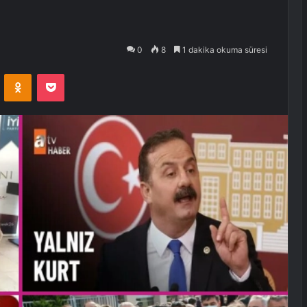
0
8
1 dakika okuma süresi
VKontakte
Odnoklassniki
Pocket