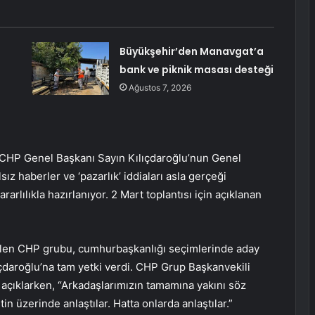
Büyükşehir’den Manavgat’a
bank ve piknik masası desteği
Ağustos 7, 2026
 “CHP Genel Başkanı Sayın Kılıçdaroğlu’nun Genel
lsız haberler ve ‘pazarlık’ iddiaları asla gerçeği
rarlılıkla hazırlanıyor. 2 Mart toplantısı için açıklanan
len CHP grubu, cumhurbaşkanlığı seçimlerinde aday
aroğlu’na tam yetki verdi. CHP Grup Başkanvekili
ı açıklarken, “Arkadaşlarımızın tamamına yakını söz
n üzerinde anlaştılar. Hatta onlarda anlaştılar.”