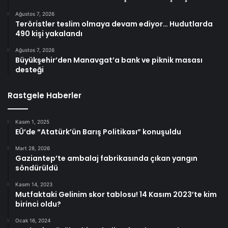
Ağustos 7, 2026
Teröristler teslim olmaya devam ediyor… Hudutlarda
490 kişi yakalandı
Ağustos 7, 2026
Büyükşehir’den Manavgat’a bank ve piknik masası
desteği
Rastgele Haberler
Kasım 1, 2025
EÜ’de “Atatürk’ün Barış Politikası” konuşuldu
Mart 28, 2026
Gaziantep’te ambalaj fabrikasında çıkan yangın
söndürüldü
Kasım 14, 2023
Mutfaktaki Gelinim skor tablosu! 14 Kasım 2023’te kim
birinci oldu?
Ocak 16, 2024