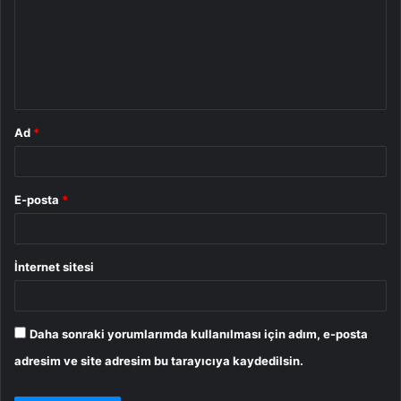
r
u
m
*
Ad
*
E-posta
*
İnternet sitesi
Daha sonraki yorumlarımda kullanılması için adım, e-posta
adresim ve site adresim bu tarayıcıya kaydedilsin.