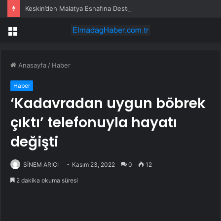
Keskin’den Malatya Esnafına Destek Çağrısı
Menü
Anasayfa
/
Haber
Haber
‘Kadavradan uygun böbrek
çıktı’ telefonuyla hayatı
değişti
SİNEM ARICI
Kasım 23, 2022
0
12
2 dakika okuma süresi