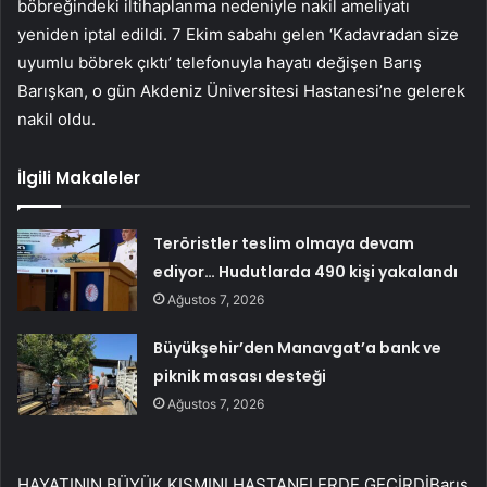
böbreğindeki iltihaplanma nedeniyle nakil ameliyatı
yeniden iptal edildi. 7 Ekim sabahı gelen ‘Kadavradan size
uyumlu böbrek çıktı’ telefonuyla hayatı değişen Barış
Barışkan, o gün Akdeniz Üniversitesi Hastanesi’ne gelerek
nakil oldu.
İlgili Makaleler
Teröristler teslim olmaya devam
ediyor… Hudutlarda 490 kişi yakalandı
Ağustos 7, 2026
Büyükşehir’den Manavgat’a bank ve
piknik masası desteği
Ağustos 7, 2026
HAYATININ BÜYÜK KISMINI HASTANELERDE GEÇİRDİBarış