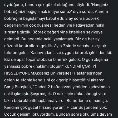
uyduğunu, bunun çok güzel olduğunu söyledi. ‘Hanginiz
böbreğinizi bağışlamak istiyorsunuz’ diye sordu. Annem
böbreğini bağışlamayı kabul etti. 2 ay sonra böbrek
değerlerimin çok düşmesi nedeniyle kadavradan nakil
sırasına girdik. Böbrek değeri yine istenilen seviyeye
gelmedi. Bu nedenle nakil yapılamadı. Biz de her ay
düzenli kontrollere geldik. Ayın 7’sinde sabaha karşı bir
telefon geldi. ‘Kadavradan size uygun böbrek çıktı’ denildi.
Biz de apar topar otobüse binerek geldik. O gün akşama
yanlışsız böbrek naklimi oldum.”‘KENDİMİ ÇOK İYİ
HİSSEDİYORUM’Akdeniz Üniversitesi Hastanesi’nden
gelen telefonla kendisini çok garip hissettiğini aktaran
Barış Barışkan, “Ondan 2 hafta evvel yeniden kadavradan
nakil çıkmıştı. Şaşırmıştık. O nakil için doku ahengi vardı
lakin böbrekte iltihaplanma vardı. Bu nedenle olmamıştı.
Kendimi çok güzel hissediyorum. Hiçbir düşüncem yok.
Çocuk gelişimi okuyordum. Bundan sonra okuluma devam