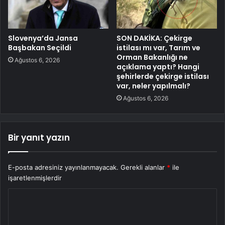
Slovenya’da Jansa
SON DAKİKA: Çekirge
Başbakan Seçildi
istilası mı var, Tarım ve
Orman Bakanlığı ne
Ağustos 6, 2026
açıklama yaptı? Hangi
şehirlerde çekirge istilası
var, neler yapılmalı?
Ağustos 6, 2026
Bir yanıt yazın
E-posta adresiniz yayınlanmayacak.
Gerekli alanlar
*
ile
işaretlenmişlerdir
Y
o