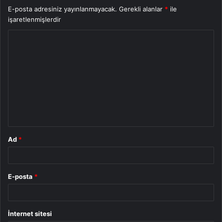
E-posta adresiniz yayınlanmayacak.
Gerekli alanlar
*
ile
işaretlenmişlerdir
Y
o
r
u
m
*
Ad
*
E-posta
*
İnternet sitesi