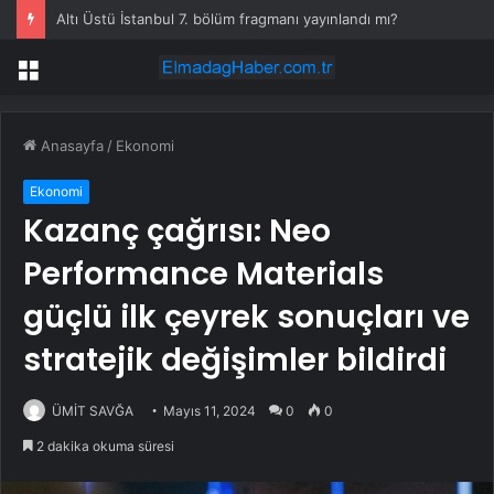
Altı Üstü İstanbul 7. bölüm fragmanı yayınlandı mı?
Menü
Anasayfa
/
Ekonomi
Ekonomi
Kazanç çağrısı: Neo
Performance Materials
güçlü ilk çeyrek sonuçları ve
stratejik değişimler bildirdi
ÜMİT SAVĞA
Mayıs 11, 2024
0
0
2 dakika okuma süresi