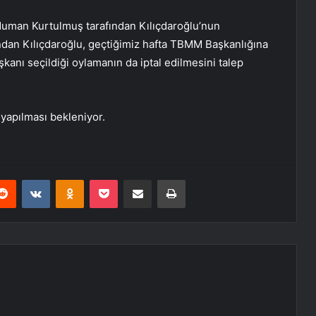
Numan Kurtulmuş tarafından Kılıçdaroğlu’nun
ndan Kılıçdaroğlu, geçtiğimiz hafta TBMM Başkanlığına
anı seçildiği oylamanın da iptal edilmesini talep
 yapılması bekleniyor.
erest
Reddit
VKontakte
Odnoklassniki
Pocket
E-Posta ile paylaş
Yazdır