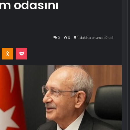
m odasını
0
0
1 dakika okuma süresi
VKontakte
Odnoklassniki
Pocket