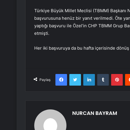
Türkiye Büyük Millet Meclisi (TBMM) Başkanı 
başvurusuna henüz bir yanıt verilmedi. Öte ya
yaptığı başvuru ile Özel’in CHP TBMM Grup Başk
etmişti.
Her iki başvuruya da bu hafta içerisinde dönüş
Facebook
Twitter
LinkedIn
Tumblr
Pint
Paylaş
NURCAN BAYRAM