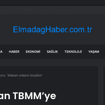
en Malatya Esnafına Destek Çağrısı
FA
HABER
EKONOMI
SAĞLIK
TEKNOLOJI
YAŞAM
uru: ‘Makam odasını boşaltın’
dan TBMM’ye