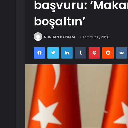
başvuru: ‘Maka
boşaltın’
NURCAN BAYRAM
Temmuz 6, 2026
Facebook
Twitter
LinkedIn
Tumblr
Pinterest
Reddit