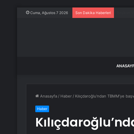
Keskin’d
Cuma, Ağustos 7 2026
Son Dakika Haberleri
ANASAY
Anasayfa
/
Haber
/
Kılıçdaroğlu’ndan TBMM’ye başv
Haber
Kılıçdaroğlu’n